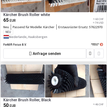
Kärcher Brush Roller white
65
≈ 60 CHF
EUR
≈ 74 USD
Neu
Passend für Modelle:
Kärcher
Erstausrüster Ersatz:
57622970
NEU
Niederlande, Haaksbergen
Forklift Focus B.V.
Anfrage senden
Kärcher Brush Roller, Black
50
≈ 46 CHF
EUR