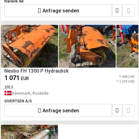
Klaravik AB
Anfrage senden
Nesbo FH 1300 P Hydraulisk
1 071
≈ 999 CHF
EUR
≈ 1 235 USD
2013
Dänemark, Roskilde
SIVERTSEN A/S
Anfrage senden