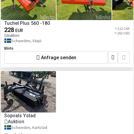
Tuchel Plus 560 -180
228
≈ 212 CHF
EUR
≈ 262 USD
Auktion
Schweden, Växjö
Blinto
Anfrage senden
Sopvals Ystad
Auktion
Schweden, Karlstad