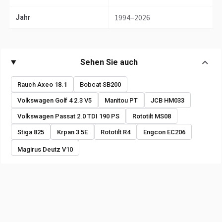
1994–2026
Jahr
Sehen Sie auch
Rauch Axeo 18.1
Bobcat SB200
Volkswagen Golf 4 2.3 V5
Manitou PT
JCB HM033
Volkswagen Passat 2.0 TDI 190 PS
Rototilt MS08
Stiga 825
Krpan 3 5E
Rototilt R4
Engcon EC206
Magirus Deutz V10