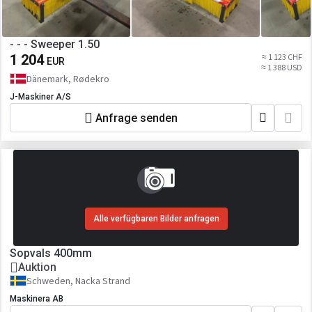
- - - Sweeper 1.50
1 204
≈ 1 123 CHF
EUR
≈ 1 388 USD
Dänemark, Rødekro
J-Maskiner A/S
Anfrage senden
Alle verfügbaren Bilder anfragen
Sopvals 400mm
Auktion
Schweden, Nacka Strand
Maskinera AB