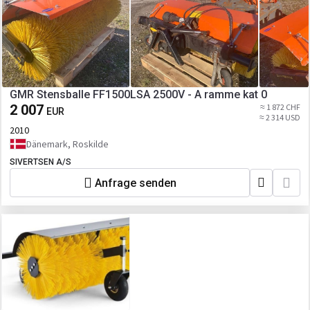
GMR Stensballe FF1500LSA 2500V - A ramme kat 0
2 007
≈ 1 872 CHF
EUR
≈ 2 314 USD
2010
Dänemark, Roskilde
SIVERTSEN A/S
Anfrage senden