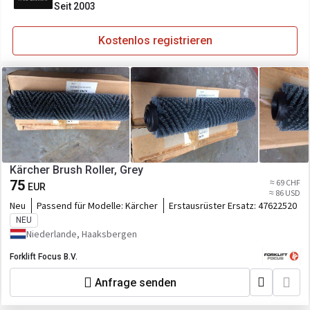
Seit 2003
Kostenlos registrieren
Kärcher Brush Roller, Grey
75
≈ 69 CHF
EUR
≈ 86 USD
Neu
Passend für Modelle:
Kärcher
Erstausrüster Ersatz:
47622520
NEU
Niederlande, Haaksbergen
Forklift Focus B.V.
Anfrage senden