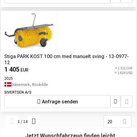
Stiga PARK KOST 100 cm med manuelt sving - 13-0977-
12
1 405
≈ 1 311 CHF
EUR
≈ 1 620 USD
2025
Dänemark, Roskilde
SIVERTSEN A/S
Anfrage senden
20
1
/
14
Jetzt Wunschfahrzeug finden leicht