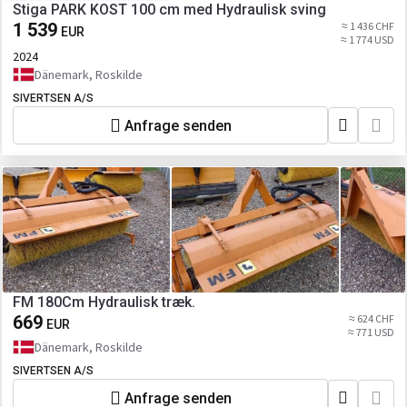
Stiga PARK KOST 100 cm med Hydraulisk sving
1 539
≈ 1 436 CHF
EUR
≈ 1 774 USD
2024
Dänemark, Roskilde
SIVERTSEN A/S
Anfrage senden
FM 180Cm Hydraulisk træk.
669
≈ 624 CHF
EUR
≈ 771 USD
Dänemark, Roskilde
SIVERTSEN A/S
Anfrage senden