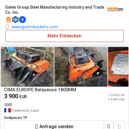
Galen Group Steel Manufacturing Industry and Trade
Co. Inc.
5
www.galenbuckets.com
Mehr Entdecken
CIMA EUROPE Balayeuse 1800MM
3 900
≈ 3 639 CHF
EUR
≈ 4 497 USD
2005
Frankreich, Laon
Sodipieces TP
Anfrage senden