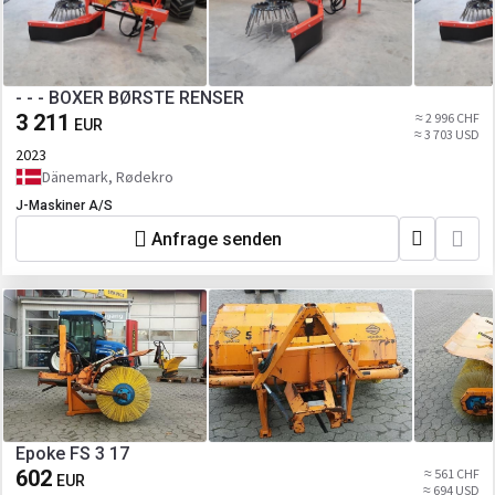
- - - BOXER BØRSTE RENSER
3 211
≈ 2 996 CHF
EUR
≈ 3 703 USD
2023
Dänemark, Rødekro
J-Maskiner A/S
Anfrage senden
Epoke FS 3 17
602
≈ 561 CHF
EUR
≈ 694 USD