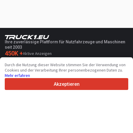
Ihre zuverlässige Plattform für Nutzfahrzeuge und Maschinen
seit 2003
450K +
Aktive Anzeigen
70+
Länder weltweit
Durch die Nutzung dieser Website stimmen Sie der Verwendung von
36
Unterstützte Sprachen
Cookies und der Verarbeitung Ihrer personenbezogenen Daten zu.
Mehr erfahren
4.7/5
Trustpilot
Akzeptieren
Für Händler
Werbung
Preise
Support