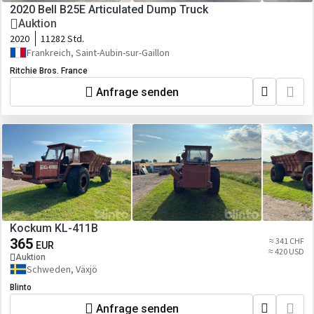
2020 Bell B25E Articulated Dump Truck
Auktion
2020
11282 Std.
Frankreich, Saint-Aubin-sur-Gaillon
Ritchie Bros. France
Anfrage senden
Kockum KL-411B
365
≈ 341 CHF
EUR
≈ 420 USD
Auktion
Schweden, Växjö
Blinto
Anfrage senden