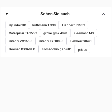
Sehen Sie auch
Hyundai 20t
Ruthmann T 330
Liebherr PR752
Caterpillar TH255C
grove gmk 4090
Kleemann MS
Hitachi ZX160-5
Hitachi EX 100- 5
Liebherr 904 C
Doosan DX360 LC
comacchio geo 601
jcb 90