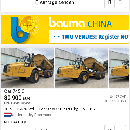
Anfrage senden
Cat 745 C
89 900
≈ 84 175 CHF
EUR
≈ 103 580 USD
Preis exkl. MwSt
2015
15676 Std.
Leergewicht:
23200 kg
511 P.S.
Niederlande, Roermond
NEDTRAX B.V.