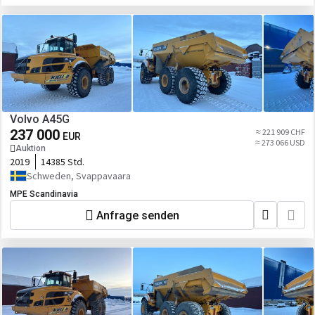
Volvo A45G
237 000
≈ 221 909 CHF
EUR
≈ 273 066 USD
Auktion
2019
14385 Std.
Schweden, Svappavaara
MPE Scandinavia
Anfrage senden