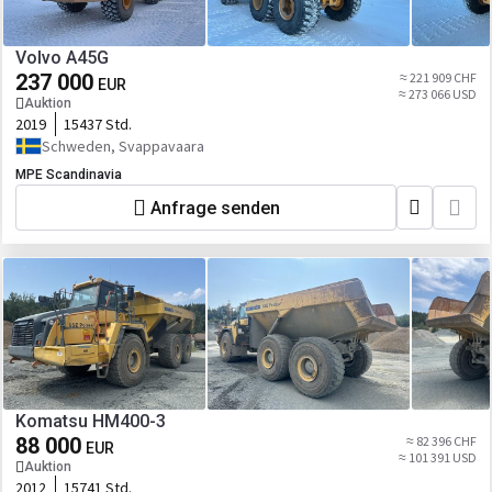
Volvo A45G
237 000
≈ 221 909 CHF
EUR
≈ 273 066 USD
Auktion
2019
15437 Std.
Schweden, Svappavaara
MPE Scandinavia
Anfrage senden
Komatsu HM400-3
88 000
≈ 82 396 CHF
EUR
≈ 101 391 USD
Auktion
2012
15741 Std.