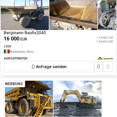
Bergmann Baufix2045
16 000
≈ 14 981 CHF
EUR
≈ 18 434 USD
1999
Rumänien, Borș
AGROSPRINTER
Anfrage senden
WERBUNG