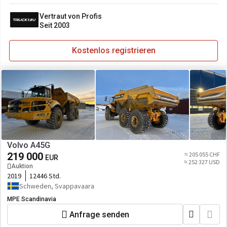
Vertraut von Profis
Seit 2003
Kostenlos registrieren
Volvo A45G
219 000
≈ 205 055 CHF
EUR
≈ 252 327 USD
Auktion
2019
12446 Std.
Schweden, Svappavaara
MPE Scandinavia
Anfrage senden