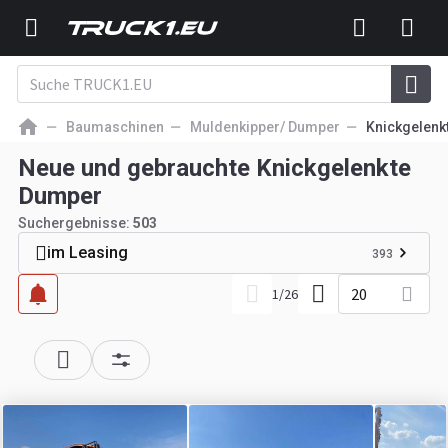
Baumaschinen
Muldenkipper/ Dumper
Knickgelenk
Neue und gebrauchte Knickgelenkte
Dumper
Suchergebnisse:
503
im Leasing
393
20
1
/
26