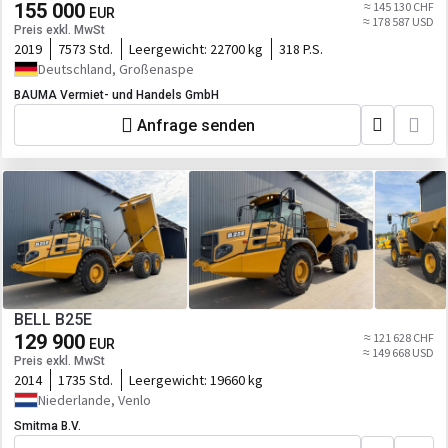
155 000
≈ 145 130 CHF
EUR
≈ 178 587 USD
Preis exkl. MwSt
2019
7573 Std.
Leergewicht:
22700 kg
318 P.S.
Deutschland, Großenaspe
BAUMA Vermiet- und Handels GmbH
Anfrage senden
BELL B25E
129 900
≈ 121 628 CHF
EUR
≈ 149 668 USD
Preis exkl. MwSt
2014
1735 Std.
Leergewicht:
19660 kg
Niederlande, Venlo
Smitma B.V.