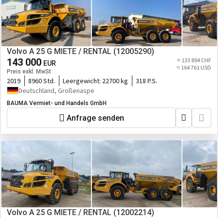
Volvo A 25 G MIETE / RENTAL (12005290)
143 000
≈ 133 894 CHF
EUR
≈ 164 761 USD
Preis exkl. MwSt
2019
8960 Std.
Leergewicht:
22700 kg
318 P.S.
Deutschland, Großenaspe
BAUMA Vermiet- und Handels GmbH
Anfrage senden
Volvo A 25 G MIETE / RENTAL (12002214)