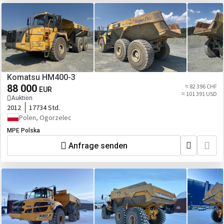
Komatsu HM400-3
88 000
≈ 82 396 CHF
EUR
≈ 101 391 USD
Auktion
2012
17734 Std.
Polen, Ogorzelec
MPE Polska
Anfrage senden