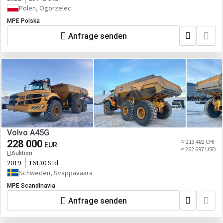
Polen, Ogorzelec
MPE Polska
Anfrage senden
Volvo A45G
228 000
≈ 213 482 CHF
EUR
≈ 262 697 USD
Auktion
2019
16130 Std.
Schweden, Svappavaara
MPE Scandinavia
Anfrage senden