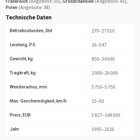
(Angebote: 55)
,
(Angebote: 43)
,
Frankreich
Großbritannien
(Angebote: 38)
Polen
Technische Daten
270–27 010
Betriebsstunden, Std.
26–547
Leistung, P.S.
850–34 500
Gewicht, kg
2 000–20 000
Tragkraft, kg
5 750–5 750
Wenderadius, mm
15–60
Max. Geschwindigkeit, km/h
5 827–349 000
Preis, EUR
1995–2026
Jahr