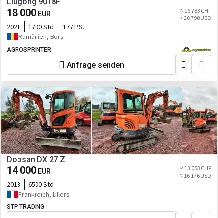
Liugong 9018F
18 000
≈ 16 783 CHF
EUR
≈ 20 798 USD
2021
1700 Std.
177 P.S.
Rumänien, Borș
AGROSPRINTER
Anfrage senden
Doosan DX 27 Z
14 000
≈ 13 053 CHF
EUR
≈ 16 176 USD
2013
6500 Std.
Frankreich, Lillers
STP TRADING