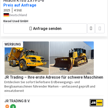
Hitachi KTEG ZX19 U-6
Preis auf Anfrage
2025
4 Std.
Deutschland
Kiesel Used GmbH
Anfrage senden
WERBUNG
JR Trading – Ihre erste Adresse für schwere Maschinen
Entdecken Sie sofort lieferbare Erdbewegungs- und
Bergbaumaschinen führender Marken – umfassend geprüft und
einsatzbereit
JR TRADING B.V.
3