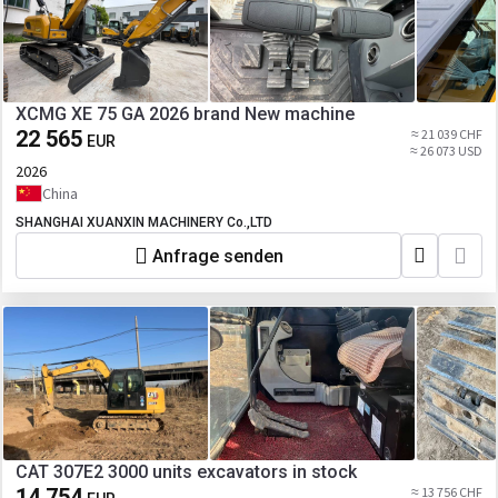
XCMG XE 75 GA 2026 brand New machine
22 565
≈ 21 039 CHF
EUR
≈ 26 073 USD
2026
China
SHANGHAI XUANXIN MACHINERY Co.,LTD
Anfrage senden
CAT 307E2 3000 units excavators in stock
14 754
≈ 13 756 CHF