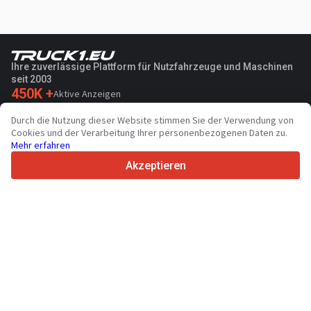
Ihre zuverlässige Plattform für Nutzfahrzeuge und Maschinen
seit 2003
450K +
Aktive Anzeigen
70+
Länder weltweit
Durch die Nutzung dieser Website stimmen Sie der Verwendung von
36
Unterstützte Sprachen
Cookies und der Verarbeitung Ihrer personenbezogenen Daten zu.
Mehr erfahren
4.7/5
Trustpilot
Akzeptieren
Für Händler
Werbung
Preise
Support
Für Käufer