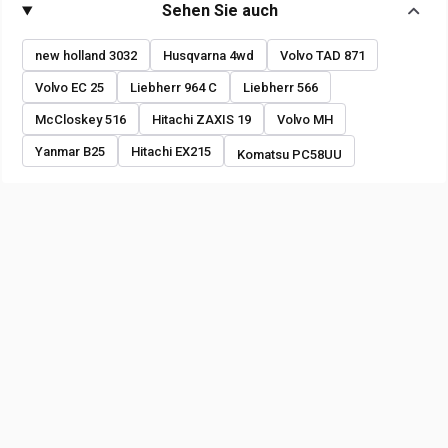
Sehen Sie auch
new holland 3032
Husqvarna 4wd
Volvo TAD 871
Volvo EC 25
Liebherr 964 C
Liebherr 566
McCloskey 516
Hitachi ZAXIS 19
Volvo MH
Yanmar B25
Hitachi EX215
Komatsu PC58UU