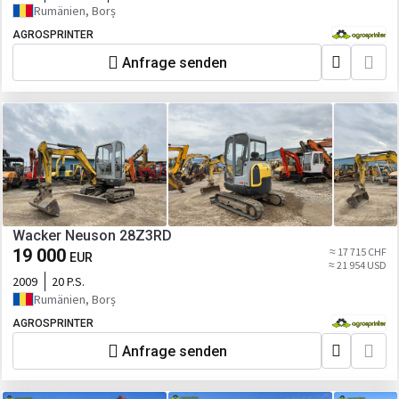
Rumänien, Borș
AGROSPRINTER
Anfrage senden
Wacker Neuson 28Z3RD
19 000
≈ 17 715 CHF
EUR
≈ 21 954 USD
2009
20 P.S.
Rumänien, Borș
AGROSPRINTER
Anfrage senden