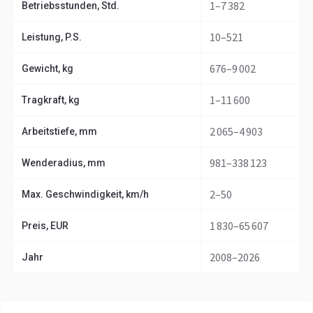
1–7 382
Betriebsstunden, Std.
10–521
Leistung, P.S.
676–9 002
Gewicht, kg
1–11 600
Tragkraft, kg
2 065–4 903
Arbeitstiefe, mm
981–338 123
Wenderadius, mm
2–50
Max. Geschwindigkeit, km/h
1 830–65 607
Preis, EUR
2008–2026
Jahr