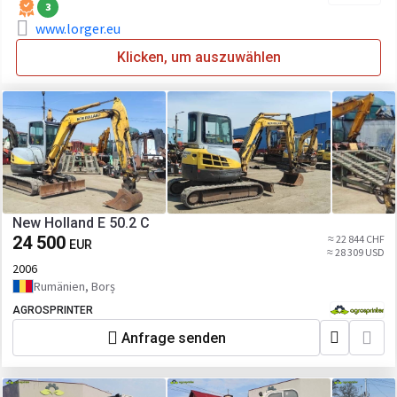
3
www.lorger.eu
Klicken, um auszuwählen
New Holland E 50.2 C
24 500
≈ 22 844 CHF
EUR
≈ 28 309 USD
2006
Rumänien, Borș
AGROSPRINTER
Anfrage senden