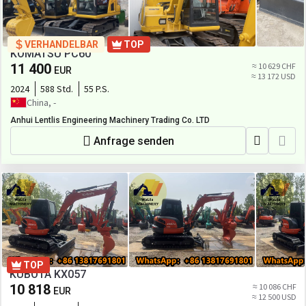
VERHANDELBAR
TOP
KOMATSU PC60
11 400
≈ 10 629 CHF
EUR
≈ 13 172 USD
2024
588 Std.
55 P.S.
China, -
Anhui Lentlis Engineering Machinery Trading Co. LTD
Anfrage senden
TOP
KUBOTA KX057
10 818
≈ 10 086 CHF
EUR
≈ 12 500 USD