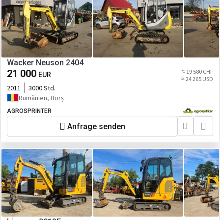
Wacker Neuson 2404
21 000
≈ 19 580 CHF
EUR
≈ 24 265 USD
2011
3000 Std.
Rumänien, Borș
AGROSPRINTER
Anfrage senden