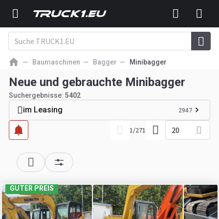
Baumaschinen
Bagger
Minibagger
Neue und gebrauchte Minibagger
Suchergebnisse:
5402
im Leasing
2947
20
1
/
271
GUTER PREIS