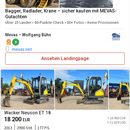
Bagger, Radlader, Krane – sicher kaufen mit MEVAS-
Gutachten
Über 25 Länder • 60-Punkte-Check • 80+ Fotos • Keine Provisionen
Mevas – Wolfgang Bühn
3
mevas.net
Ansehen Landingpage
Wacker Neuson ET 18
18 200
≈ 16 969 CHF
EUR
≈ 21 029 USD
2013
2900 Std.
177 P.S.