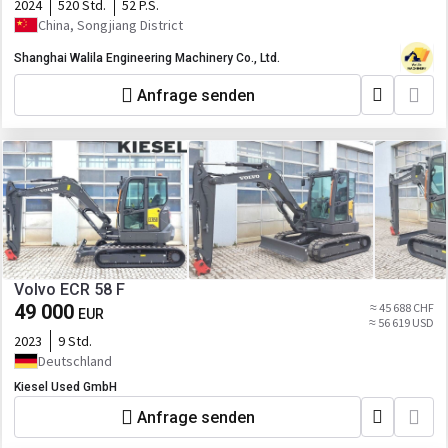
2024
520 Std.
52 P.S.
China, Songjiang District
Shanghai Walila Engineering Machinery Co., Ltd.
Anfrage senden
Volvo ECR 58 F
49 000
≈ 45 688 CHF
EUR
≈ 56 619 USD
2023
9 Std.
Deutschland
Kiesel Used GmbH
Anfrage senden