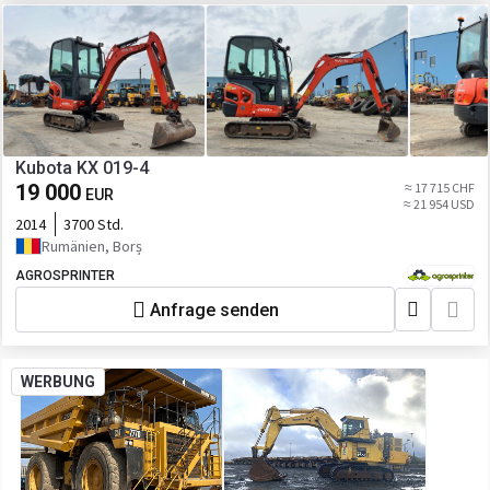
Kubota KX 019-4
19 000
≈ 17 715 CHF
EUR
≈ 21 954 USD
2014
3700 Std.
Rumänien, Borș
AGROSPRINTER
Anfrage senden
WERBUNG