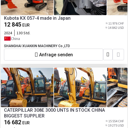
Kubota KX 057-4 made in Japan
12 845
≈ 11 976 CHF
EUR
≈ 14 842 USD
2024
130 Std.
China
SHANGHAI XUANXIN MACHINERY Co.,LTD
Anfrage senden
CATERPILLAR 308E 3000 UNTS IN STOCK CHINA
BIGGEST SUPPLIER
16 682
≈ 15 554 CHF
EUR
≈ 19 275 USD