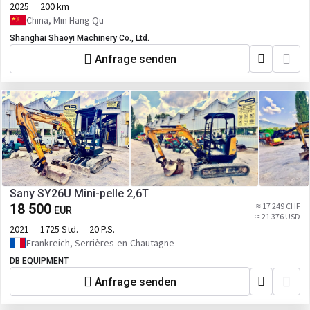
2025
200 km
China, Min Hang Qu
Shanghai Shaoyi Machinery Co., Ltd.
Anfrage senden
Sany SY26U Mini-pelle 2,6T
18 500
≈ 17 249 CHF
EUR
≈ 21 376 USD
2021
1725 Std.
20 P.S.
Frankreich, Serrières-en-Chautagne
DB EQUIPMENT
Anfrage senden