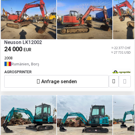
Neuson LK12002
24 000
≈ 22 377 CHF
EUR
≈ 27 731 USD
2008
Rumänien, Borș
AGROSPRINTER
Anfrage senden