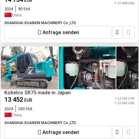
EUR
≈ 17 048 USD
2024
90 Std.
China
SHANGHAI XUANXIN MACHINERY Co.,LTD
Anfrage senden
Kobelco SR75 made in Japan
13 452
≈ 12 542 CHF
EUR
≈ 15 543 USD
2024
160 Std.
China
SHANGHAI XUANXIN MACHINERY Co.,LTD
Anfrage senden