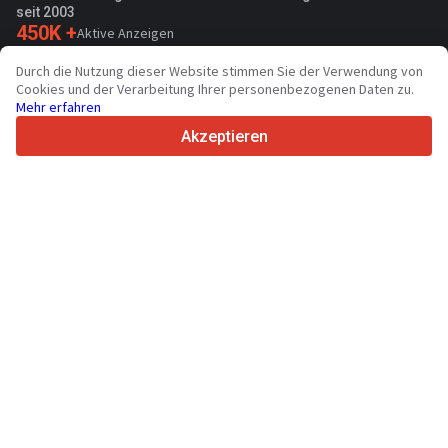
seit 2003
450K +
Aktive Anzeigen
70+
Länder weltweit
Durch die Nutzung dieser Website stimmen Sie der Verwendung von
36
Unterstützte Sprachen
Cookies und der Verarbeitung Ihrer personenbezogenen Daten zu.
Mehr erfahren
4.7/5
Trustpilot
Akzeptieren
Für Händler
Werbung
Preise
Support
Für Käufer
Markenbewertungen
Messen
Leasing