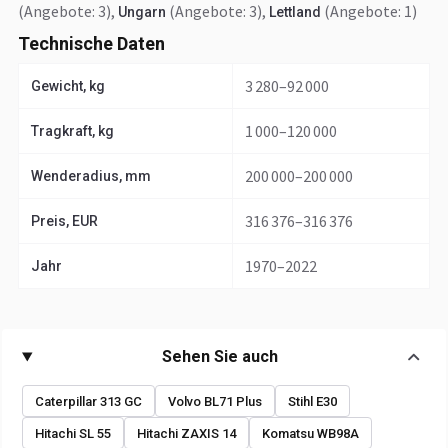
(Angebote: 3)
,
(Angebote: 3)
,
(Angebote: 1)
Ungarn
Lettland
Technische Daten
3 280–92 000
Gewicht, kg
1 000–120 000
Tragkraft, kg
200 000–200 000
Wenderadius, mm
316 376–316 376
Preis, EUR
1970–2022
Jahr
Sehen Sie auch
Caterpillar 313 GC
Volvo BL71 Plus
Stihl E30
Hitachi SL 55
Hitachi ZAXIS 14
Komatsu WB98A