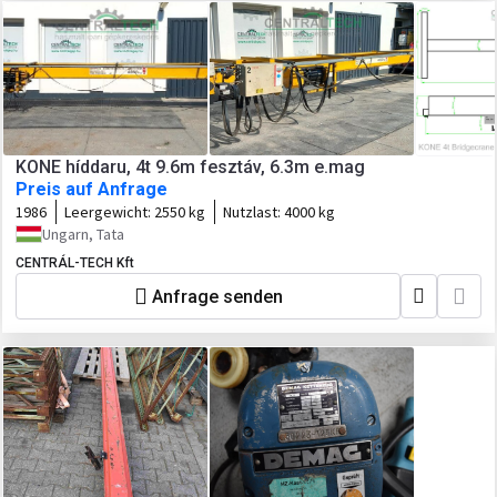
KONE híddaru, 4t 9.6m fesztáv, 6.3m e.mag
Preis auf Anfrage
1986
Leergewicht:
2550 kg
Nutzlast:
4000 kg
Ungarn, Tata
CENTRÁL-TECH Kft
Anfrage senden