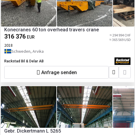
Konecranes 60 ton overhead travers crane
316 376
≈ 294 994 CHF
EUR
≈ 365 569 USD
2018
Schweden, Arvika
Rackstad Bil & Delar AB
Anfrage senden
Gebr. Dickertmann L 5265