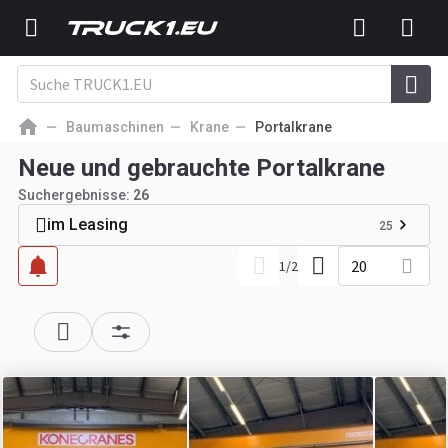
Baumaschinen
Krane
Portalkrane
Neue und gebrauchte Portalkrane
Suchergebnisse:
26
im Leasing
25
20
1
/
2