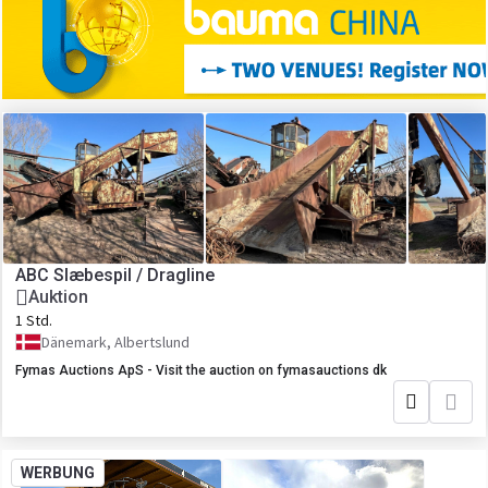
ABC Slæbespil / Dragline
Auktion
1 Std.
Dänemark, Albertslund
Fymas Auctions ApS - Visit the auction on fymasauctions dk
WERBUNG