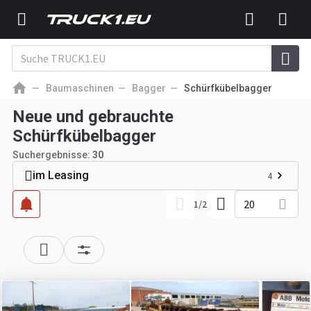
Baumaschinen
Bagger
Schürfkübelbagger
Neue und gebrauchte
Schürfkübelbagger
Suchergebnisse:
30
im Leasing
4
20
1
/
2