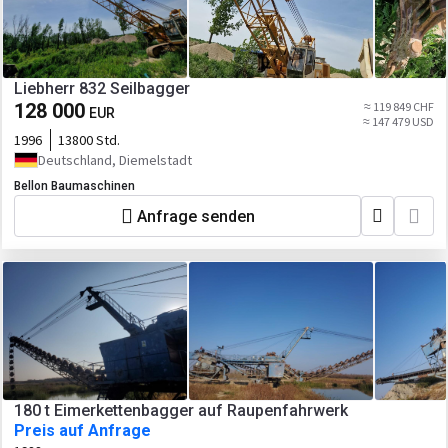
Liebherr 832 Seilbagger
128 000
≈ 119 849 CHF
EUR
≈ 147 479 USD
1996
13800 Std.
Deutschland, Diemelstadt
Bellon Baumaschinen
Anfrage senden
180 t Eimerkettenbagger auf Raupenfahrwerk
Preis auf Anfrage