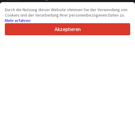
70+
Länder weltweit
Durch die Nutzung dieser Website stimmen Sie der Verwendung von
36
Unterstützte Sprachen
Cookies und der Verarbeitung Ihrer personenbezogenen Daten zu.
Mehr erfahren
4.7/5
Trustpilot
Akzeptieren
Für Händler
Werbung
Preise
Support
Für Käufer
Markenbewertungen
Messen
Leasing
Informationen