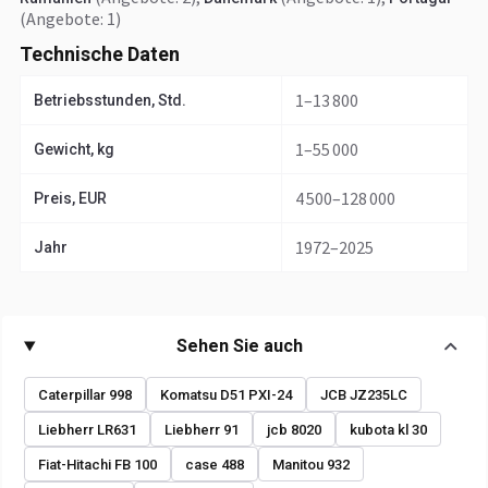
(Angebote: 1)
Technische Daten
1–13 800
Betriebsstunden, Std.
1–55 000
Gewicht, kg
4 500–128 000
Preis, EUR
1972–2025
Jahr
Sehen Sie auch
Caterpillar 998
Komatsu D51 PXI-24
JCB JZ235LC
Liebherr LR631
Liebherr 91
jcb 8020
kubota kl 30
Fiat-Hitachi FB 100
case 488
Manitou 932