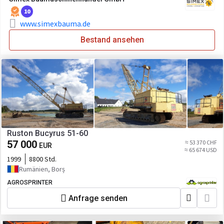
10
www.simexbauma.de
Bestand ansehen
Ruston Bucyrus 51-60
57 000
≈ 53 370 CHF
EUR
≈ 65 674 USD
1999
8800 Std.
Rumänien, Borș
AGROSPRINTER
Anfrage senden