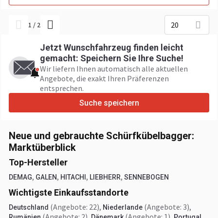
20
1
/
2
Jetzt Wunschfahrzeug finden leicht
gemacht: Speichern Sie Ihre Suche!
Wir liefern Ihnen automatisch alle aktuellen
Angebote, die exakt Ihren Präferenzen
entsprechen.
Suche speichern
Neue und gebrauchte Schürfkübelbagger:
Marktüberblick
Top-Hersteller
,
,
,
,
DEMAG
GALEN
HITACHI
LIEBHERR
SENNEBOGEN
Wichtigste Einkaufsstandorte
(Angebote: 22)
,
(Angebote: 3)
,
Deutschland
Niederlande
(Angebote: 2)
,
(Angebote: 1)
,
Rumänien
Dänemark
Portugal