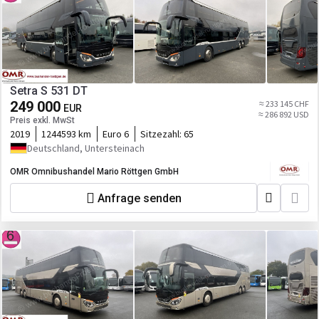
Setra S 531 DT
249 000
≈ 233 145 CHF
EUR
≈ 286 892 USD
Preis exkl. MwSt
2019
1244593 km
Euro 6
Sitzezahl:
65
Deutschland, Untersteinach
OMR Omnibushandel Mario Röttgen GmbH
Anfrage senden