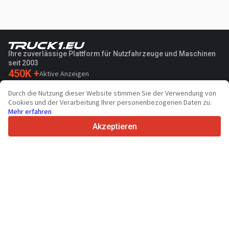
Ihre zuverlässige Plattform für Nutzfahrzeuge und Maschinen
seit 2003
450K +
Aktive Anzeigen
70+
Länder weltweit
Durch die Nutzung dieser Website stimmen Sie der Verwendung von
36
Unterstützte Sprachen
Cookies und der Verarbeitung Ihrer personenbezogenen Daten zu.
Mehr erfahren
4.7/5
Trustpilot
Akzeptieren
Für Händler
Werbung
Preise
Support
Für Käufer