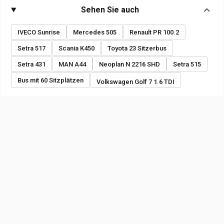
Sehen Sie auch
IVECO Sunrise
Mercedes 505
Renault PR 100.2
Setra 517
Scania K450
Toyota 23 Sitzerbus
Setra 431
MAN A44
Neoplan N 2216 SHD
Setra 515
Bus mit 60 Sitzplätzen
Volkswagen Golf 7 1.6 TDI