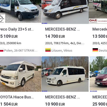
Iveco Daily 23+5 stojących Sprinter, Crafter *Klima*
MERCEDES-BENZ Sprinter 516 - Euro5 - 23-seater
15 109
14 700
13 500
EUR
EUR
010, 250000 km
2010, 708279 km, 4x2, Diesel, 2-Achse
2010, 425
Polen, 26-067 STRAWCZYN
Litauen, Vilnius
Deutschland
TOYOTA Hiace Bus 13Seats Click Here for Discount
MERCEDES-BENZ Sprinter 518-VIP- 17 places
11 504
10 900
25 900
EUR
EUR