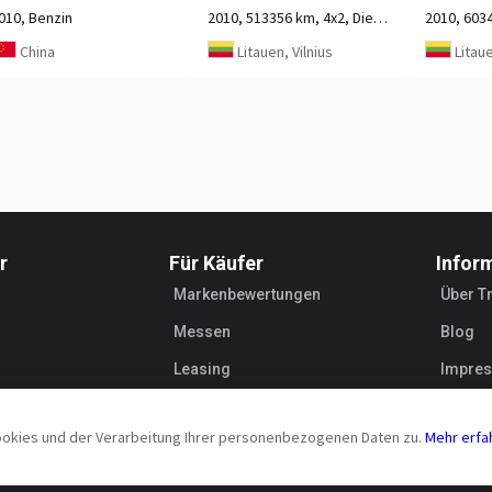
010, Benzin
2010, 513356 km, 4x2, Diesel, 2-Achse
China
Litauen, Vilnius
Litaue
r
Für Käufer
Infor
Markenbewertungen
Über T
Messen
Blog
Leasing
Impre
Händle
ookies und der Verarbeitung Ihrer personenbezogenen Daten zu.
Mehr erfa