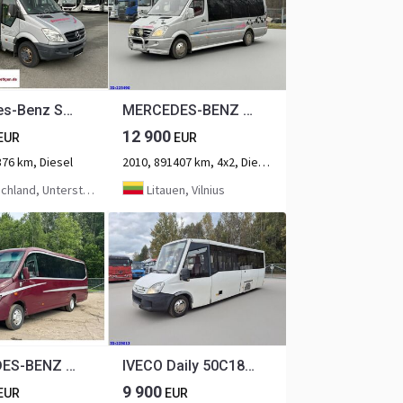
Mercedes-Benz Sprinter 511 CDi
MERCEDES-BENZ Sprinter 516 20-seater Euro5
12 900
EUR
EUR
376 km, Diesel
2010, 891407 km, 4x2, Diesel, 2-Achse
, Untersteinach bei Kulmbach
Litauen, Vilnius
MERCEDES-BENZ Sunrider 818D Vario 33 - Seater
IVECO Daily 50C18 - 23-seater
9 900
EUR
EUR