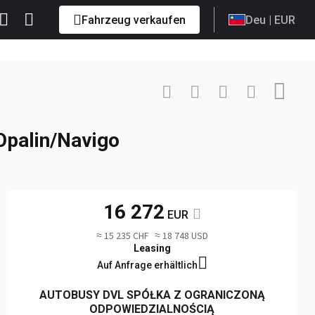
Fahrzeug verkaufen
Deu
| EUR
Anfrage senden
+48 885 ... Anzeigen
Opalin/Navigo
16 272
EUR
≈ 15 235 CHF
≈ 18 748 USD
Leasing
Auf Anfrage erhältlich
AUTOBUSY DVL SPÓŁKA Z OGRANICZONĄ
ODPOWIEDZIALNOŚCIĄ