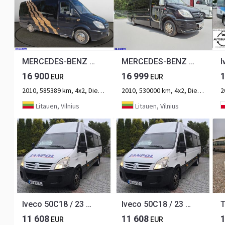
MERCEDES-BENZ Sprinter 519 VIP - 17 Seater
MERCEDES-BENZ Sprinter 519 -VIP- 17 places
16 900
16 999
EUR
EUR
2010, 585389 km, 4x2, Diesel, 2-Achse
2010, 530000 km, 4x2, Diesel, 2-Achse
2
Litauen, Vilnius
Litauen, Vilnius
Iveco 50C18 / 23 miejsca / 2 x KLIMATYZACJA
Iveco 50C18 / 23 miejsca / 2 x KLIMATYZACJA
11 608
11 608
EUR
EUR