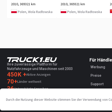
2010, 369321 km
2010, 369321 km
2
Polen, Wola Radłowska
Polen, Wola Radłowska
Für Händle
Ihre zuverlässige Plattform für
Werbung
Nutzfahrzeuge und Maschinen seit 2003
450K +
Aktive Anzeigen
Preise
70+
Länder weltweit
Support
36
Unterstützte Sprachen
4.7/5
Durch die Nutzung dieser Website stimmen Sie der Verwendung von C
Trustpilot