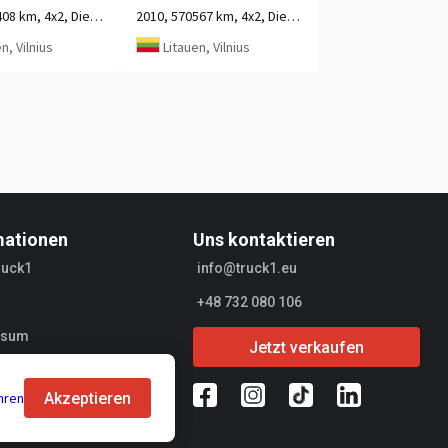
2010, 603408 km, 4x2, Diesel, 2-Achse
2010, 570567 km, 4x2, Diesel, 2-Achse
n, Vilnius
Litauen, Vilnius
mationen
Uns kontaktieren
ruck1
info@truck1.eu
+48 732 080 106
ssum
Jetzt verkaufen
r
Akzeptieren
hren