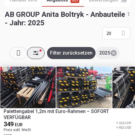
665
59
AB GROUP Anita Boltryk - Anbauteile
1
- Jahr: 2025
20
Filter zurücksetzen
2025
Palettengabel 1,2m mit Euro-Rahmen – SOFORT
VERFÜGBAR
349
≈ 326 CHF
EUR
≈ 402 USD
Preis exkl. MwSt