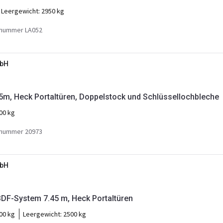
Leergewicht:
2950 kg
nummer LA052
mbH
m, Heck Portaltüren, Doppelstock und Schlüssellochbleche
00 kg
nummer 20973
mbH
DF-System 7.45 m, Heck Portaltüren
00 kg
Leergewicht:
2500 kg