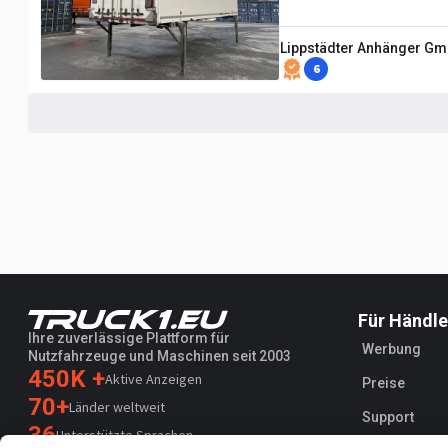
Lippstädter Anhänger G
6
Für Händle
Ihre zuverlässige Plattform für
Werbung
Nutzfahrzeuge und Maschinen seit 2003
450K +
Aktive Anzeigen
Preise
70+
Länder weltweit
Support
36
Unterstützte Sprachen