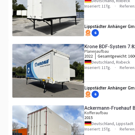
Deutschland, Rixbeck
Inseriert: 11Tg.
Referen
Lippstädter Anhänger G
6
Krone BDF-System 7.8
Planenaufbau
2022
Gesamtgewicht:
160
Deutschland, Rixbeck
Inseriert: 11Tg.
Referen
Lippstädter Anhänger G
6
Ackermann-Fruehauf B
Kofferaufbau
2015
Deutschland, Lippstadt
Inseriert: 15Tg.
Referen