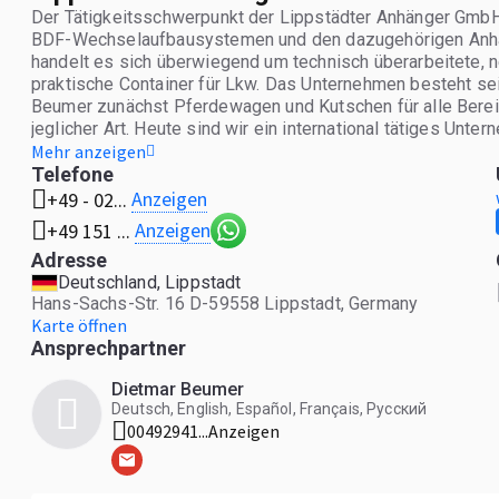
Der Tätigkeitsschwerpunkt der Lippstädter Anhänger GmbH
BDF-Wechselaufbausystemen und den dazugehörigen Anhäng
handelt es sich überwiegend um technisch überarbeitete,
praktische Container für Lkw. Das Unternehmen besteht s
Beumer zunächst Pferdewagen und Kutschen für alle Bere
jeglicher Art. Heute sind wir ein international tätiges 
weit über die deutschen Grenzen hinaus in dieser Branche b
Mehr anzeigen
Telefone
Anzeigen
+49 - 02...
Anzeigen
+49 151 ...
Adresse
Deutschland, Lippstadt
Hans-Sachs-Str. 16 D-59558 Lippstadt, Germany
Karte öffnen
Ansprechpartner
Dietmar Beumer
Deutsch, English, Español, Français, Русский
00492941...
Anzeigen