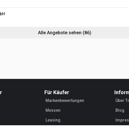
mbH
Alle Angebote sehen
(86)
r
Für Käufer
Infor
Markenbewertungen
Über T
Messen
Blog
Leasing
Impre