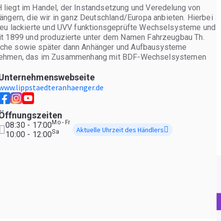
 liegt im Handel, der Instandsetzung und Veredelung von
ern, die wir in ganz Deutschland/Europa anbieten. Hierbei
 neu lackierte und UVV funktionsgeprüfte Wechselsysteme und
eit 1899 und produzierte unter dem Namen Fahrzeugbau Th.
iche sowie später dann Anhänger und Aufbausysteme
Unternehmen, das im Zusammenhang mit BDF-Wechselsystemen
ekannt ist.
Unternehmenswebseite
www.lippstaedteranhaenger.de
Öffnungszeiten
Mo - Fr
08:30 - 17:00
Aktuelle Uhrzeit des Händlers
Sa
10:00 - 12:00