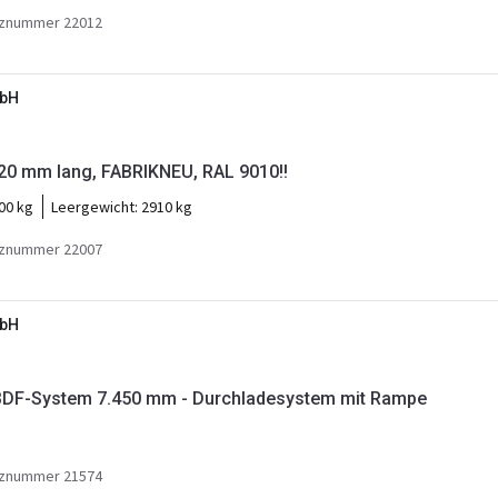
znummer 22012
mbH
20 mm lang, FABRIKNEU, RAL 9010!!
00 kg
Leergewicht:
2910 kg
znummer 22007
mbH
DF-System 7.450 mm - Durchladesystem mit Rampe
znummer 21574