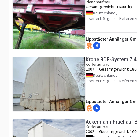
Planenaufbau
Gesamtgewicht:
16000 kg
Deutschland, -
Inseriert: 9Tg.
Referenz
Lippstädter Anhänger G
6
Krone BDF-System 7.45
Kofferaufbau
2007
Gesamtgewicht:
180
Deutschland, -
Inseriert: 9Tg.
Referenz
Lippstädter Anhänger G
6
Ackermann-Fruehauf B
Kofferaufbau
2002
Gesamtgewicht:
160