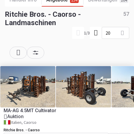
254
204
Ritchie Bros. - Caorso -
57
Landmaschinen
20
1
/
3
MA-AG 4.5MT Cultivator
Auktion
Italien, Caorso
Ritchie Bros. - Caorso