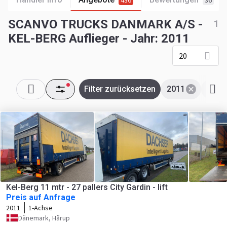
436
36
SCANVO TRUCKS DANMARK A/S -
1
KEL-BERG Auflieger - Jahr: 2011
20
Filter zurücksetzen
2011
KEL-
Kel-Berg 11 mtr - 27 pallers City Gardin - lift
Preis auf Anfrage
2011
1-Achse
Dänemark, Hårup