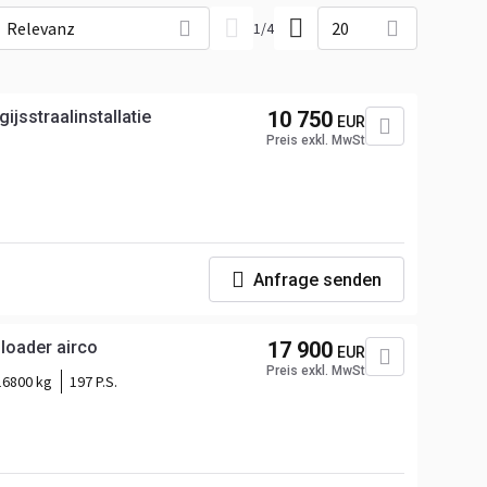
Relevanz
20
1
/
4
gijsstraalinstallatie
10 750
EUR
Preis exkl. MwSt
Anfrage senden
 loader airco
17 900
EUR
Preis exkl. MwSt
16800 kg
197 P.S.