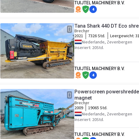
TUIJTEL MACHINERY B.V.
4
Tana Shark 440 DT Eco shre
Brecher
2021
7326 Std.
Leergewicht:
3
Niederlande, Zevenbergen
Inseriert: 20Std.
TUIJTEL MACHINERY B.V.
4
Powerscreen powershredde
magnet
Brecher
2009
19065 Std.
Niederlande, Zevenbergen
Inseriert: 20Std.
TUIJTEL MACHINERY B.V.