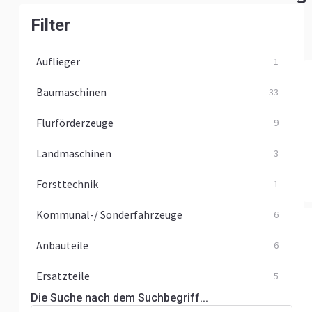
Filter
Auflieger
1
Baumaschinen
33
Flurförderzeuge
9
Landmaschinen
3
Forsttechnik
1
Kommunal-/ Sonderfahrzeuge
6
Anbauteile
6
Ersatzteile
5
Die Suche nach dem Suchbegriff...