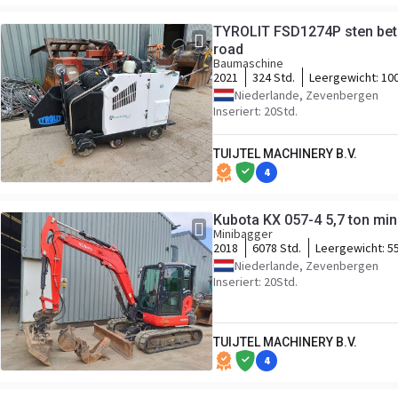
TYROLIT FSD1274P sten bet
road
Baumaschine
2021
324 Std.
Leergewicht:
10
Niederlande, Zevenbergen
Inseriert: 20Std.
TUIJTEL MACHINERY B.V.
4
Kubota KX 057-4 5,7 ton min
Minibagger
2018
6078 Std.
Leergewicht:
5
Niederlande, Zevenbergen
Inseriert: 20Std.
TUIJTEL MACHINERY B.V.
4