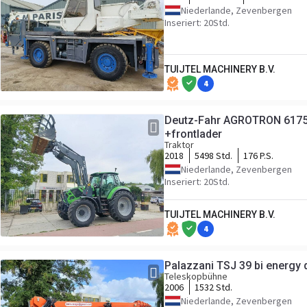
Niederlande, Zevenbergen
Inseriert: 20Std.
TUIJTEL MACHINERY B.V.
4
Deutz-Fahr AGROTRON 6175 R
+frontlader
Traktor
2018
5498 Std.
176 P.S.
Niederlande, Zevenbergen
Inseriert: 20Std.
TUIJTEL MACHINERY B.V.
4
Palazzani TSJ 39 bi energy di
Teleskopbühne
2006
1532 Std.
Niederlande, Zevenbergen