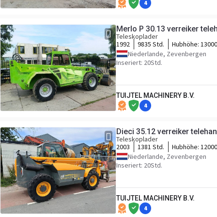
4
Merlo P 30.13 verreiker tele
Teleskoplader
1992
9835 Std.
Hubhöhe:
1300
Niederlande, Zevenbergen
Inseriert: 20Std.
TUIJTEL MACHINERY B.V.
4
Dieci 35.12 verreiker teleha
Teleskoplader
2003
1381 Std.
Hubhöhe:
1200
Niederlande, Zevenbergen
Inseriert: 20Std.
TUIJTEL MACHINERY B.V.
4