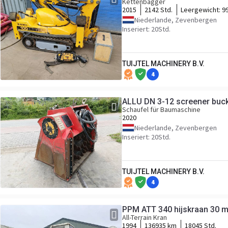
Kettenbagger
2015
2142 Std.
Leergewicht:
9
Niederlande, Zevenbergen
Inseriert: 20Std.
TUIJTEL MACHINERY B.V.
4
ALLU DN 3-12 screener buck
Schaufel für Baumaschine
2020
Niederlande, Zevenbergen
Inseriert: 20Std.
TUIJTEL MACHINERY B.V.
4
PPM ATT 340 hijskraan 30 m, 
All-Terrain Kran
1994
136935 km
18045 Std.