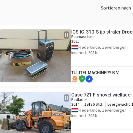
Sortieren nach
ICS IC-310-S ijs straler Droo
Baumaschine
2025
Niederlande, Zevenbergen
Inseriert: 20Std.
TUIJTEL MACHINERY B.V.
4
Case 721 F shovel wiellader
Radlader
2014
19136 Std.
Leergewicht:
Niederlande, Zevenbergen
Inseriert: 20Std.