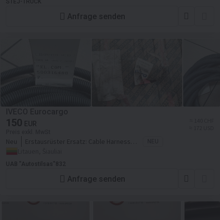
STEJ-TRUCK
Anfrage senden
IVECO Eurocargo
150
≈ 140 CHF
EUR
≈ 172 USD
Preis exkl. MwSt
Neu
Erstausrüster Ersatz:
Cable Harness
NEU
98408806; 500316488 Iveco O.E.
Litauen, Šiauliai
UAB "Autostilsas"832
Anfrage senden