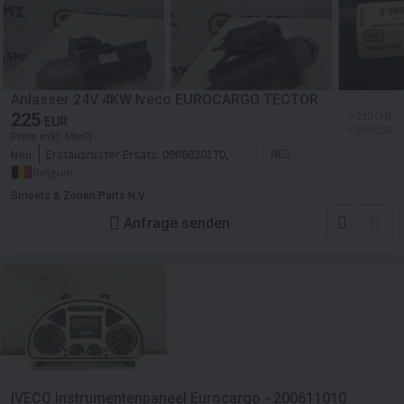
Anlasser 24V 4KW Iveco EUROCARGO TECTOR
225
≈ 210 CHF
EUR
≈ 259 USD
Preis exkl. MwSt
Neu
Erstausrüster Ersatz:
0986020170,
NEU
2995986
Belgien, -
Smeets & Zonen Parts N.V.
Anfrage senden
IVECO Instrumentenpaneel Eurocargo - 200611010