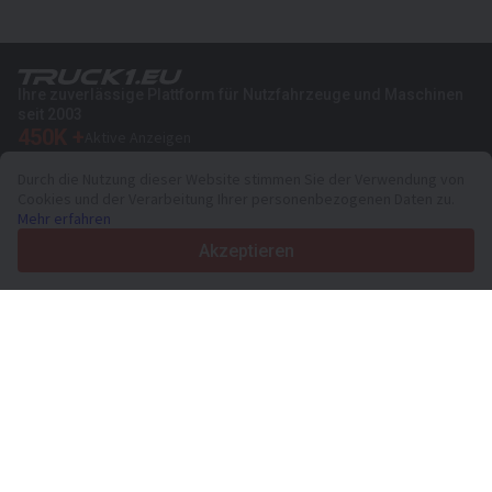
Ihre zuverlässige Plattform für Nutzfahrzeuge und Maschinen
seit 2003
450K +
Aktive Anzeigen
70+
Länder weltweit
Durch die Nutzung dieser Website stimmen Sie der Verwendung von
36
Unterstützte Sprachen
Cookies und der Verarbeitung Ihrer personenbezogenen Daten zu.
Mehr erfahren
4.7/5
Trustpilot
Akzeptieren
Für Händler
Werbung
Preise
Support
Für Käufer
Markenbewertungen