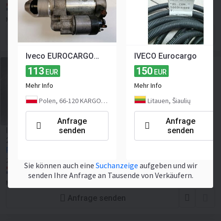
Niederlande, Raalte
Mestebeld Parts
Anfrage senden
Iveco EUROCARGO OE 5801520336 rozrusznik
IVECO Eurocargo
113
150
EUR
EUR
Mehr Info
Mehr Info
Polen, 66-120 KARGOWA
Litauen, Šiaulių
Anfrage
Anfrage
senden
senden
IVECO Deurvergrendeling regeleenheid Eurocargo -
200666002
Preis auf Anfrage
2012
Erstausrüster Ersatz:
504111498
Sie können auch eine
Suchanzeige
aufgeben und wir
Niederlande, Lemelerveld
senden Ihre Anfrage an Tausende von Verkäufern.
Mestebeld Parts
Anfrage senden