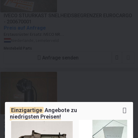
IVECO STUURKAST SNELHEIDSBEGRENZER EUROCARGO
- 200670001
Preis auf Anfrage
Erstausrüster Ersatz:
IVECO NR
98411035
Niederlande, Lemelerveld
Mestebeld Parts
Anfrage senden
Einzigartige
Angebote zu
niedrigsten Preisen!
IVECO RUITENWISSERMOTOR EUROCARGO-TECH -
200601003
Preis auf Anfrage
Neu
Erstausrüster Ersatz:
IVECO NR 4859164
NEU