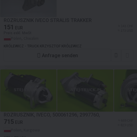
ROZRUSZNIK IVECO STRALIS TRAKKER
151
≈ 141 CHF
EUR
≈ 173 USD
Preis exkl. MwSt
Polen, Chwalim
KRÓLEWICZ - TRUCK KRZYSZTOF KRÓLEWICZ
Anfrage senden
ROZRUSZNIK, IVECO, 500061296, 2997760,
715
≈ 669 CHF
EUR
≈ 823 USD
Polen, Kargowa