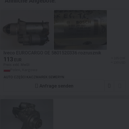
Ähnliche Angebote:
Iveco EUROCARGO OE 5801520336 rozrusznik
113
≈ 105 CHF
EUR
≈ 130 USD
Preis exkl. MwSt
Polen, Kargowa
AUTO CZĘŚCI KACZMAREK SEWERYN
Anfrage senden