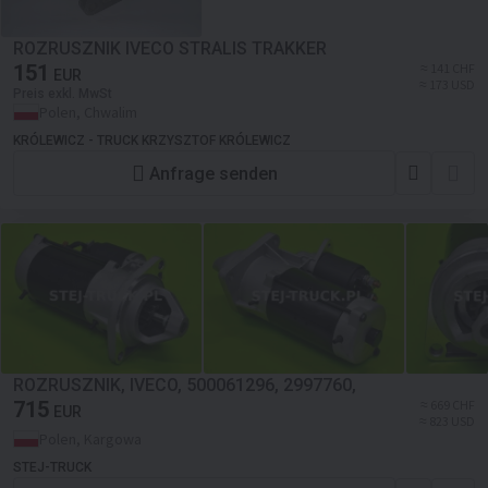
ROZRUSZNIK IVECO STRALIS TRAKKER
151
≈ 141 CHF
EUR
≈ 173 USD
Preis exkl. MwSt
Polen, Chwalim
KRÓLEWICZ - TRUCK KRZYSZTOF KRÓLEWICZ
Anfrage senden
ROZRUSZNIK, IVECO, 500061296, 2997760,
715
≈ 669 CHF
EUR
≈ 823 USD
Polen, Kargowa
STEJ-TRUCK