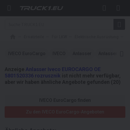
Ersatzteile
Für LKW
Elektrische Ausrüstung
A
IVECO EuroCargo
IVECO
Anlasser
Anlasser
IV
Anzeige
Anlasser Iveco EUROCARGO OE
5801520336 rozrusznik
ist nicht mehr verfügbar,
aber wir haben ähnliche Angebote gefunden (20)
IVECO EuroCargo finden
Zu den IVECO EuroCargo-Angeboten