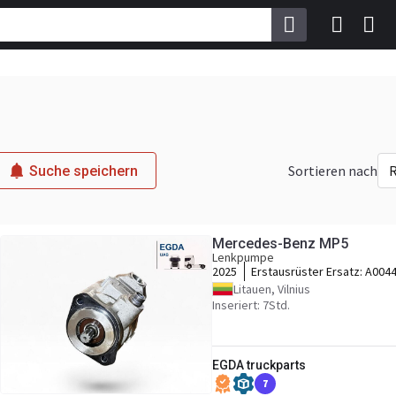
Sortieren nach
R
Suche speichern
Mercedes-Benz MP5
Lenkpumpe
2025
Erstausrüster Ersatz:
A004
Litauen, Vilnius
Inseriert: 7Std.
EGDA truckparts
7