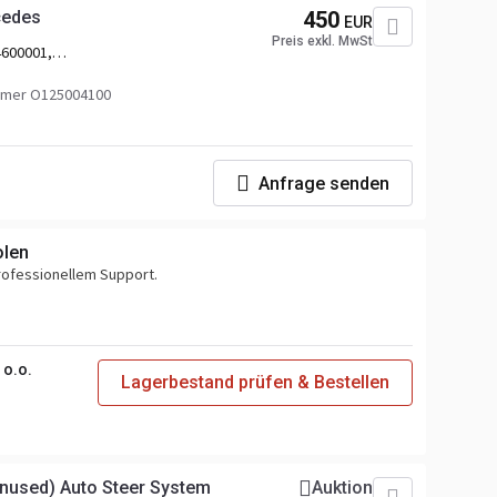
cedes
450
EUR
Preis exkl. MwSt
600001,
mer O125004100
Anfrage senden
olen
professionellem Support.
o.o.
Lagerbestand prüfen & Bestellen
nused) Auto Steer System
Auktion