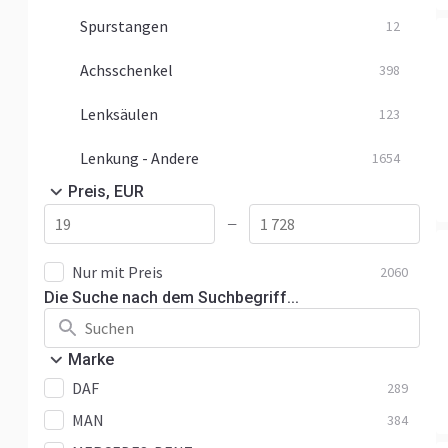
Spurstangen
12
Achsschenkel
398
Lenksäulen
123
Lenkung - Andere
1654
Preis, EUR
—
Nur mit Preis
2060
Die Suche nach dem Suchbegriff...
Marke
DAF
289
MAN
384