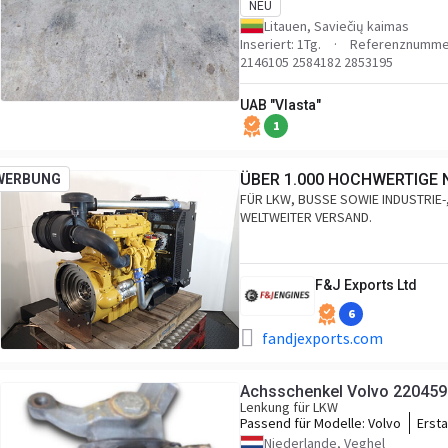
1897333 2040254 2146105 2584182
NEU
2853195
Litauen, Saviečių kaimas
Inseriert: 1Tg.
Referenznummer
2146105 2584182 2853195
UAB "Vlasta"
1
ÜBER 1.000 HOCHWERTIGE
WERBUNG
FÜR LKW, BUSSE SOWIE INDUSTRIE
WELTWEITER VERSAND.
F&J Exports Ltd
6
fandjexports.com
Achsschenkel Volvo 22045
Lenkung für LKW
Passend für Modelle:
Volvo
Ersta
2204
Niederlande, Veghel