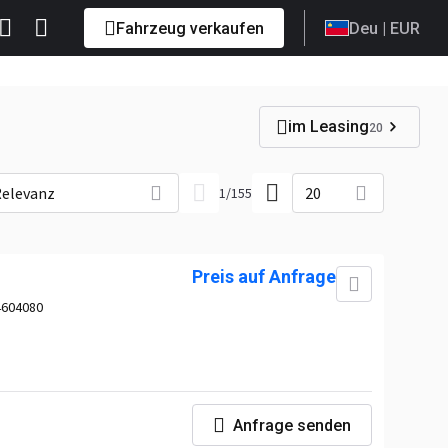
Fahrzeug verkaufen
Deu
| EUR
im Leasing
20
elevanz
20
1
/
155
Preis auf Anfrage
4604080
Anfrage senden