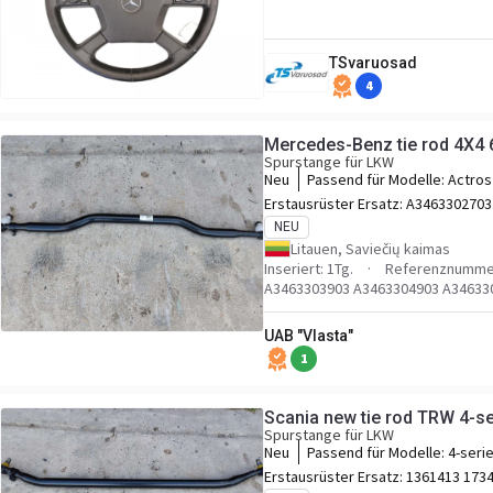
TSvaruosad
4
Mercedes-Benz tie rod 4X4 
Spurstange für LKW
Neu
Passend für Modelle:
Actros
Erstausrüster Ersatz:
A3463302703
A3463303303 A3463303903 A3463304903
NEU
A3463302703 A3463303303 A3463303903
Litauen, Saviečių kaimas
A3463304903 A6253303203 A6253303203
Inseriert: 1Tg.
Referenznumme
A9443301703 A9443301703
A3463303903 A3463304903 A34633
UAB "Vlasta"
1
Scania new tie rod TRW 4-se
Spurstange für LKW
Neu
Passend für Modelle:
4-seri
Erstausrüster Ersatz:
1361413 1734019