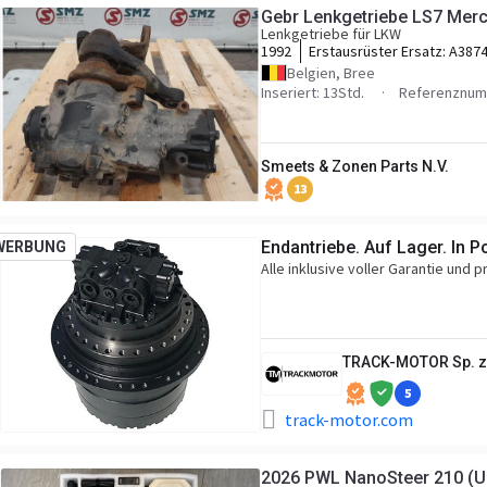
Gebr Lenkgetriebe LS7 Mer
Lenkgetriebe für LKW
1992
Erstausrüster Ersatz:
A3874
A3874613006
Belgien, Bree
Inseriert: 13Std.
Referenznum
Smeets & Zonen Parts N.V.
13
Endantriebe. Auf Lager. In P
WERBUNG
Alle inklusive voller Garantie und 
TRACK-MOTOR Sp. z 
5
track-motor.com
2026 PWL NanoSteer 210 (U