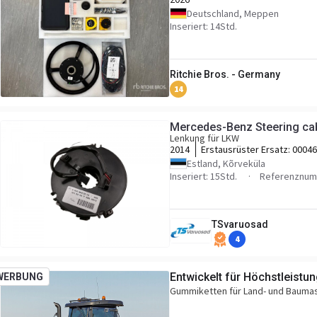
Deutschland, Meppen
Inseriert: 14Std.
Ritchie Bros. - Germany
14
Mercedes-Benz Steering ca
Lenkung für LKW
2014
Erstausrüster Ersatz:
00046
Estland, Kõrveküla
Inseriert: 15Std.
Referenznum
TSvaruosad
4
Entwickelt für Höchstleistun
WERBUNG
Gummiketten für Land- und Baumas