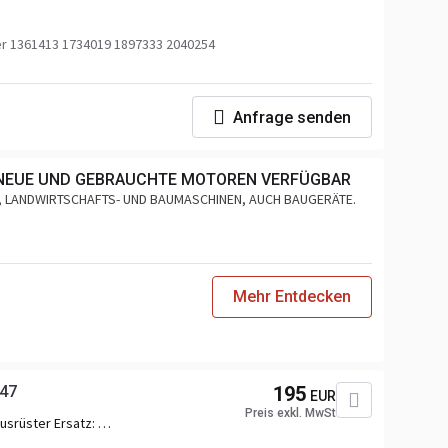
 1361413 1734019 1897333 2040254
Anfrage senden
 NEUE UND GEBRAUCHTE MOTOREN VERFÜGBAR
-, LANDWIRTSCHAFTS- UND BAUMASCHINEN, AUCH BAUGERÄTE.
Mehr Entdecken
947
195
EUR
Preis exkl. MwSt
usrüster Ersatz:
5947,7422045947,22848432,7422848432,21806549,76822899_VOL