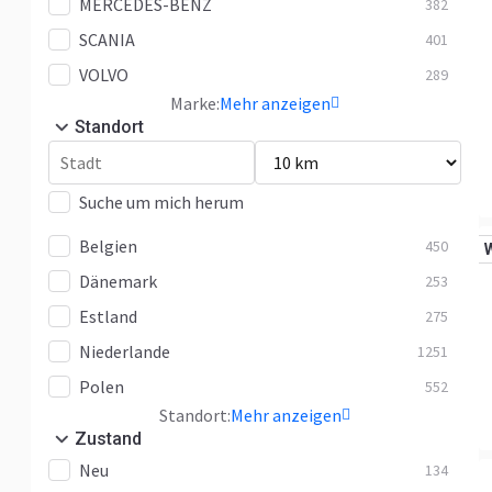
MERCEDES-BENZ
382
SCANIA
401
VOLVO
289
Marke:
Mehr anzeigen
Standort
Suche um mich herum
Belgien
450
Dänemark
253
Estland
275
Niederlande
1251
Polen
552
Standort:
Mehr anzeigen
Zustand
Neu
134