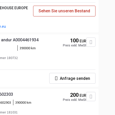
REHOUSE EUROPE
Sehen Sie unseren Bestand
.eu
i andur A0004461934
100
EUR
Preis exkl. MwSt
390000 km
0004462134
mer 180732
Anfrage senden
602303
200
EUR
Preis exkl. MwSt
4602903
390000 km
mer 181031