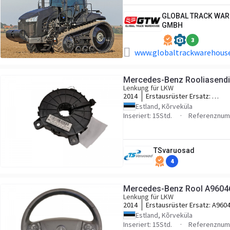
GLOBAL TRACK WA
GMBH
3
www.globaltrackwarehouse
Mercedes-Benz Rooliasend
Lenkung für LKW
2014
Erstausrüster Ersatz:
A0004462134,0004461934,
Estland, Kõrveküla
Inseriert: 15Std.
Referenznum
TSvaruosad
4
Mercedes-Benz Rool A9604
Lenkung für LKW
2014
Erstausrüster Ersatz:
A960
Estland, Kõrveküla
Inseriert: 15Std.
Referenznum