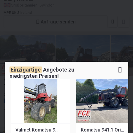
Großbritannien, Swindon
MPE UK & Ireland
Anfrage senden
Einzigartige
Angebote zu
niedrigsten Preisen!
Komatsu 941.1 Origine Française endommagé
14 500
≈ 13 576 CHF
EUR
≈ 16 706 USD
2011
DAMAGED
Frankreich, Huttenheim
SARL FCE
Anfrage senden
Valmet Komatsu 911.1 - harvester CZĘŚCI
Komatsu 941.1 Origine Française endommagé