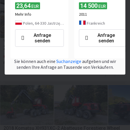
23,64
14 500
EUR
EUR
Mehr Info
2011
Polen, 64-330 Jastrzębniki
Frankreich
Anfrage
Anfrage
senden
senden
Valmet Komatsu 911.1 - harvester CZĘŚCI
23,64
≈ 21,53 CHF
EUR
≈ 26,50 USD
Polen, -
Sie können auch eine
Suchanzeige
aufgeben und wir
PHU Karetina Agnieszka Wilczyńska
senden Ihre Anfrage an Tausende von Verkäufern.
Anfrage senden
2018 Komatsu XH931XC-2 Abatteuse Forestiere Wheel