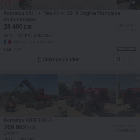
Komatsu 941.1+ Tête C144 2018 Origine Française
endommagée
28 400
≈ 26 591 CHF
EUR
≈ 32 721 USD
2011
281 P.S.
DAMAGED
Frankreich, Huttenheim
SARL FCE
Anfrage senden
Komatsu XH931XC-3
268 062
≈ 250 993 CHF
EUR
≈ 308 855 USD
Auktion
2021
5903 Std.