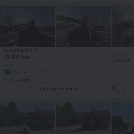
Komatsu 931-2
72 847
≈ 68 208 CHF
EUR
≈ 83 932 USD
2015
Schweden, Lilla Edet
Maskinpunkten
Anfrage senden