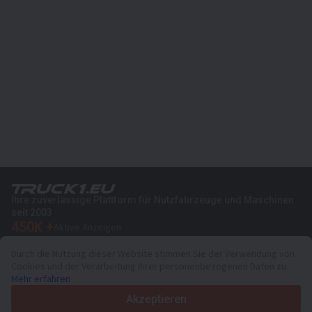
Ihre zuverlässige Plattform für Nutzfahrzeuge und Maschinen
seit 2003
450K +
Aktive Anzeigen
70+
Länder weltweit
Durch die Nutzung dieser Website stimmen Sie der Verwendung von
36
Unterstützte Sprachen
Cookies und der Verarbeitung Ihrer personenbezogenen Daten zu.
Mehr erfahren
4.7/5
Trustpilot
Akzeptieren