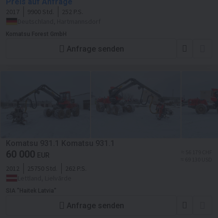
Preis auf Anfrage
2017
9900 Std.
252 P.S.
Deutschland, Hartmannsdorf
Komatsu Forest GmbH
Anfrage senden
Komatsu 931.1 Komatsu 931.1
60 000
≈ 56 179 CHF
EUR
≈ 69 130 USD
2012
25750 Std.
262 P.S.
Lettland, Lielvārde
SIA "Haitek Latvia"
Anfrage senden