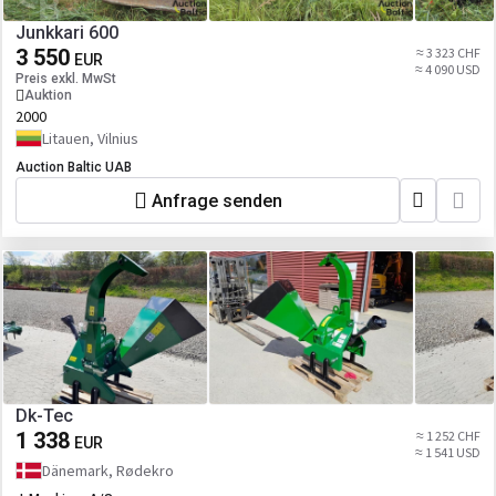
Junkkari 600
3 550
≈ 3 323 CHF
EUR
≈ 4 090 USD
Preis exkl. MwSt
Auktion
2000
Litauen, Vilnius
Auction Baltic UAB
Anfrage senden
Dk-Tec
1 338
≈ 1 252 CHF
EUR
≈ 1 541 USD
Dänemark, Rødekro