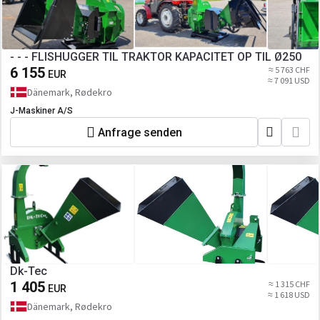
- - - FLISHUGGER TIL TRAKTOR KAPACITET OP TIL Ø250
6 155
≈ 5 763 CHF
EUR
≈ 7 091 USD
Dänemark, Rødekro
J-Maskiner A/S
Anfrage senden
Dk-Tec
1 405
≈ 1 315 CHF
EUR
≈ 1 618 USD
Dänemark, Rødekro