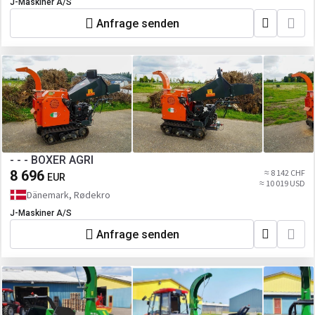
J-Maskiner A/S
Anfrage senden
- - - BOXER AGRI
8 696
≈ 8 142 CHF
EUR
≈ 10 019 USD
Dänemark, Rødekro
J-Maskiner A/S
Anfrage senden