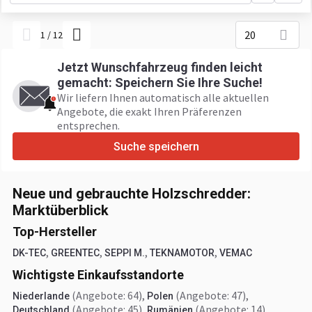
20
1
/
12
Jetzt Wunschfahrzeug finden leicht
gemacht: Speichern Sie Ihre Suche!
Wir liefern Ihnen automatisch alle aktuellen
Angebote, die exakt Ihren Präferenzen
entsprechen.
Suche speichern
Neue und gebrauchte Holzschredder:
Marktüberblick
Top-Hersteller
,
,
,
,
DK-TEC
GREENTEC
SEPPI M.
TEKNAMOTOR
VEMAC
Wichtigste Einkaufsstandorte
(Angebote: 64)
,
(Angebote: 47)
,
Niederlande
Polen
(Angebote: 45)
,
(Angebote: 14)
,
Deutschland
Rumänien