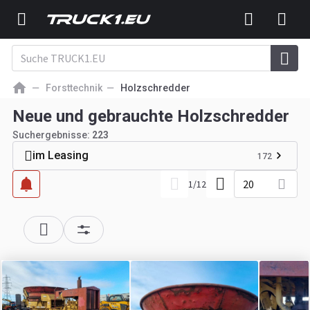
Forsttechnik
Holzschredder
Neue und gebrauchte Holzschredder
Suchergebnisse:
223
im Leasing
172
20
1
/
12