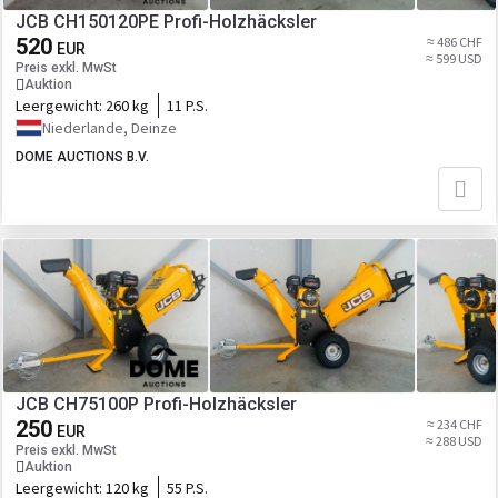
JCB CH150120PE Profi-Holzhäcksler
520
≈ 486 CHF
EUR
≈ 599 USD
Preis exkl. MwSt
Auktion
Leergewicht:
260 kg
11 P.S.
Niederlande, Deinze
DOME AUCTIONS B.V.
JCB CH75100P Profi-Holzhäcksler
250
≈ 234 CHF
EUR
≈ 288 USD
Preis exkl. MwSt
Auktion
Leergewicht:
120 kg
55 P.S.