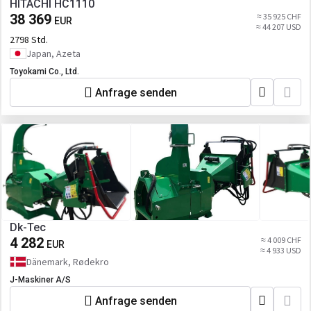
HITACHI HC1110
38 369
≈ 35 925 CHF
EUR
≈ 44 207 USD
2798 Std.
Japan, Azeta
Toyokami Co., Ltd.
Anfrage senden
Dk-Tec
4 282
≈ 4 009 CHF
EUR
≈ 4 933 USD
Dänemark, Rødekro
J-Maskiner A/S
Anfrage senden