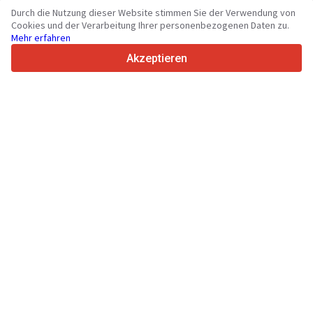
70+
Länder weltweit
Durch die Nutzung dieser Website stimmen Sie der Verwendung von
36
Unterstützte Sprachen
Cookies und der Verarbeitung Ihrer personenbezogenen Daten zu.
Mehr erfahren
4.7/5
Trustpilot
Akzeptieren
Für Händler
Werbung
Preise
Support
Für Käufer
Markenbewertungen
Messen
Leasing
Informationen
Über Truck1