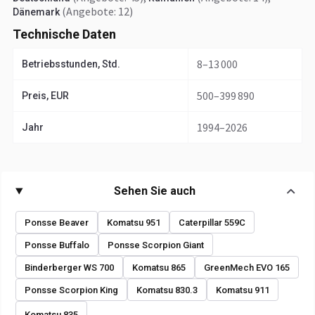
(Angebote: 12)
Dänemark
Technische Daten
8–13 000
Betriebsstunden, Std.
500–399 890
Preis, EUR
1994–2026
Jahr
Sehen Sie auch
Ponsse Beaver
Komatsu 951
Caterpillar 559C
Ponsse Buffalo
Ponsse Scorpion Giant
Binderberger WS 700
Komatsu 865
GreenMech EVO 165
Ponsse Scorpion King
Komatsu 830.3
Komatsu 911
Komatsu 835