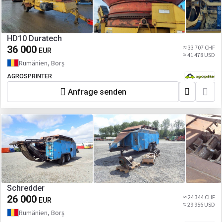
HD10 Duratech
36 000
≈ 33 707 CHF
EUR
≈ 41 478 USD
Rumänien, Borș
AGROSPRINTER
Anfrage senden
Schredder
26 000
≈ 24 344 CHF
EUR
≈ 29 956 USD
Rumänien, Borș