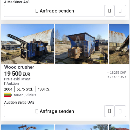
J-Maskiner A/S
Anfrage senden
Wood crusher
19 500
≈ 18 258 CHF
EUR
≈ 22 467 USD
Preis exkl. MwSt
Auktion
2004
5175 Std.
499 P.S.
Litauen, Vilnius
Auction Baltic UAB
Anfrage senden