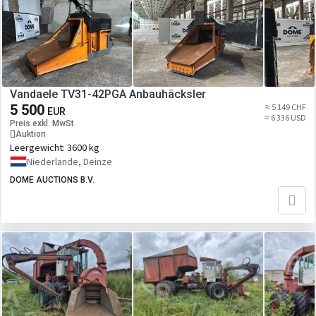
Vandaele TV31-42PGA Anbauhäcksler
5 500
≈ 5 149 CHF
EUR
≈ 6 336 USD
Preis exkl. MwSt
Auktion
Leergewicht:
3600 kg
Niederlande, Deinze
DOME AUCTIONS B.V.