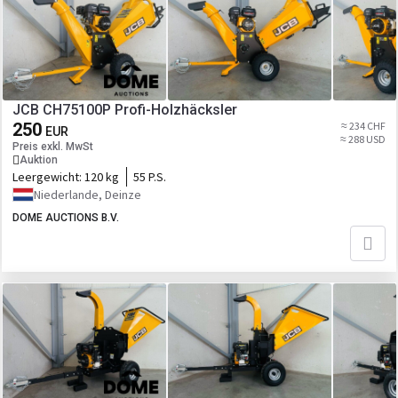
JCB CH75100P Profi-Holzhäcksler
250
≈ 234 CHF
EUR
≈ 288 USD
Preis exkl. MwSt
Auktion
Leergewicht:
120 kg
55 P.S.
Niederlande, Deinze
DOME AUCTIONS B.V.