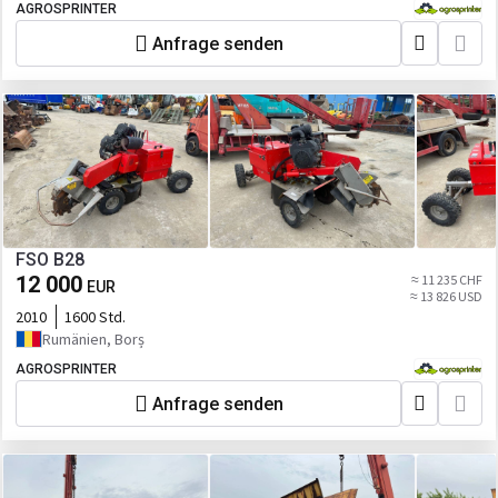
AGROSPRINTER
Anfrage senden
FSO B28
12 000
≈ 11 235 CHF
EUR
≈ 13 826 USD
2010
1600 Std.
Rumänien, Borș
AGROSPRINTER
Anfrage senden