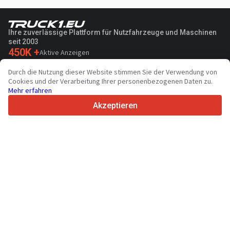
Ihre zuverlässige Plattform für Nutzfahrzeuge und Maschinen
seit 2003
450K +
Aktive Anzeigen
70+
Länder weltweit
Durch die Nutzung dieser Website stimmen Sie der Verwendung von
36
Unterstützte Sprachen
Cookies und der Verarbeitung Ihrer personenbezogenen Daten zu.
Mehr erfahren
4.7/5
Trustpilot
Akzeptieren
Für Händler
Werbung
Preise
Support
Für Käufer
Markenbewertungen