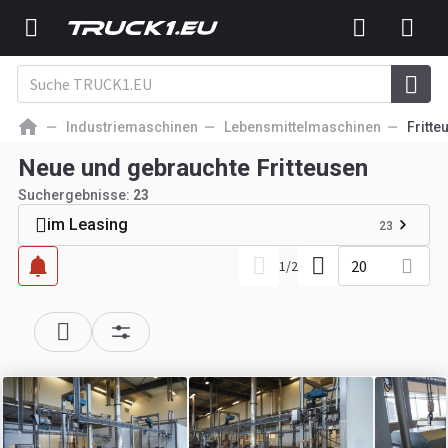
Industriemaschinen
Lebensmittelmaschinen
Fritte
Neue und gebrauchte Fritteusen
Suchergebnisse:
23
im Leasing
23
20
1
/
2