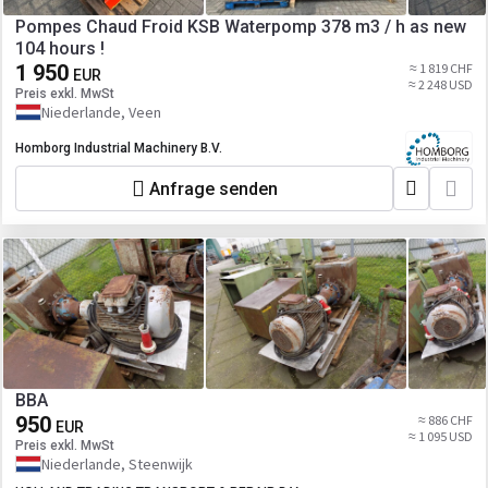
Pompes Chaud Froid KSB Waterpomp 378 m3 / h as new
104 hours !
1 950
≈ 1 819 CHF
EUR
≈ 2 248 USD
Preis exkl. MwSt
Niederlande, Veen
Homborg Industrial Machinery B.V.
Anfrage senden
BBA
950
≈ 886 CHF
EUR
≈ 1 095 USD
Preis exkl. MwSt
Niederlande, Steenwijk