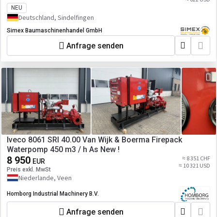
NEU
Deutschland, Sindelfingen
Simex Baumaschinenhandel GmbH
Anfrage senden
Iveco 8061 SRI 40.00 Van Wijk & Boerma Firepack
Waterpomp 450 m3 / h As New !
8 950
≈ 8 351 CHF
EUR
≈ 10 321 USD
Preis exkl. MwSt
Niederlande, Veen
Homborg Industrial Machinery B.V.
Anfrage senden