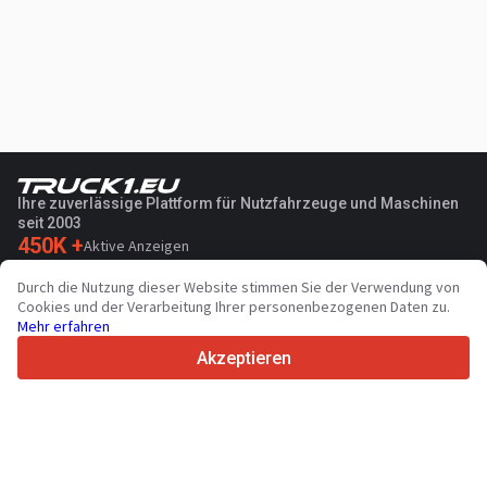
Ihre zuverlässige Plattform für Nutzfahrzeuge und Maschinen
seit 2003
450K +
Aktive Anzeigen
70+
Länder weltweit
Durch die Nutzung dieser Website stimmen Sie der Verwendung von
36
Unterstützte Sprachen
Cookies und der Verarbeitung Ihrer personenbezogenen Daten zu.
Mehr erfahren
4.7/5
Trustpilot
Akzeptieren
Für Händler
Werbung
Preise