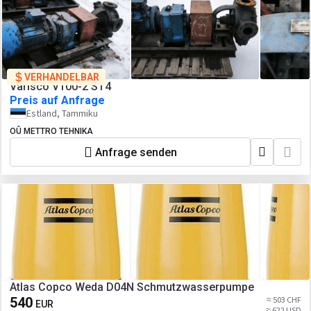
VERHANDELBAR
Varisco V100-2 ST4
Preis auf Anfrage
Estland, Tammiku
OÛ METTRO TEHNIKA
Anfrage senden
Atlas Copco Weda D04N Schmutzwasserpumpe
540
≈ 503 CHF
EUR
≈ 622 USD