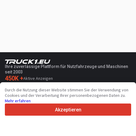
Ihre zuverlässige Plattform für Nutzfahrzeuge und Maschinen
seit 2003
450K +
Aktive Anzeigen
70+
Länder weltweit
Durch die Nutzung dieser Website stimmen Sie der Verwendung von
36
Unterstützte Sprachen
Cookies und der Verarbeitung Ihrer personenbezogenen Daten zu.
Mehr erfahren
4.7/5
Trustpilot
Akzeptieren
Für Händler
Werbung