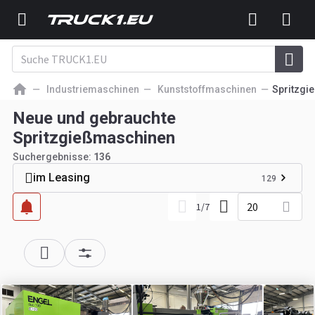
Industriemaschinen
Kunststoffmaschinen
Spritzgi
Neue und gebrauchte
Spritzgießmaschinen
Suchergebnisse:
136
im Leasing
129
20
1
/
7