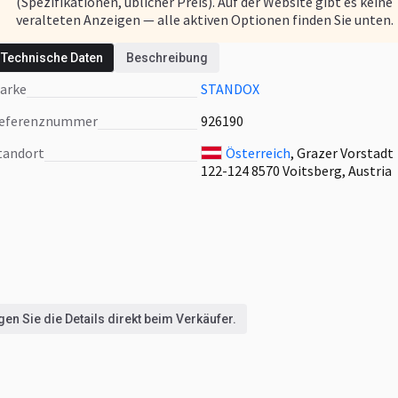
(Spezifikationen, üblicher Preis). Auf der Website gibt es keine
veralteten Anzeigen — alle aktiven Optionen finden Sie unten.
Technische Daten
Beschreibung
Es gibt andere ähnliche Anzeigen
Marke
STANDOX
Schauen Sie was verfügbar ist
Referenznummer
926190
Standort
Österreich
, Grazer Vorstadt
122-124 8570 Voitsberg, Austria
en Sie die Details direkt beim Verkäufer.