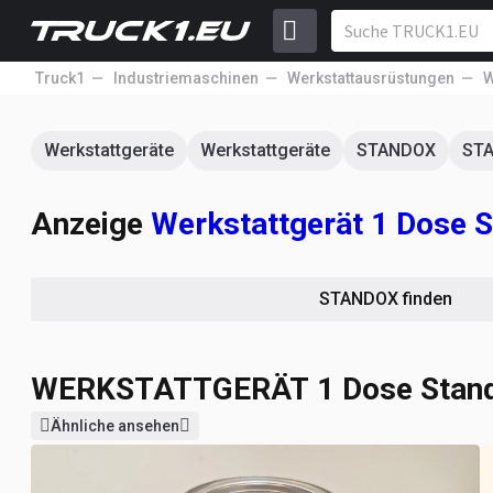
Truck1
Industriemaschinen
Werkstattausrüstungen
W
Werkstattgeräte
Werkstattgeräte
STANDOX
ST
Anzeige
Werkstattgerät 1 Dose S
STANDOX finden
WERKSTATTGERÄT
1 Dose Stan­
Ähnliche ansehen