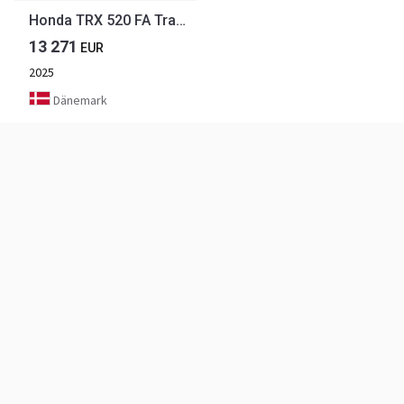
Honda TRX 520 FA Traktor. STORT LAGER AF HONDA ATV. Vi h
13 271
EUR
2025
Dänemark