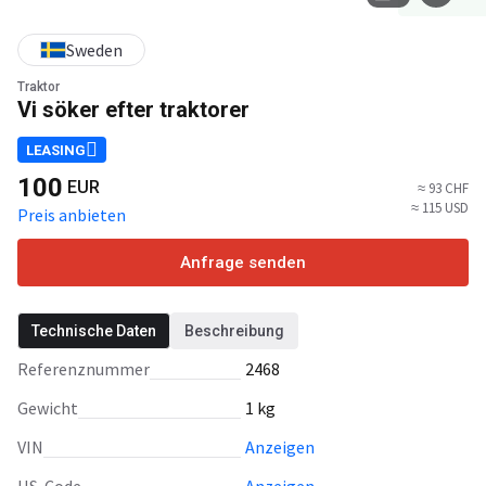
Sweden
Traktor
Vi söker efter traktorer
LEASING
100
EUR
≈ 93 CHF
≈ 115 USD
Preis anbieten
Anfrage senden
Technische Daten
Beschreibung
Referenznummer
2468
Gewicht
1 kg
VIN
Anzeigen