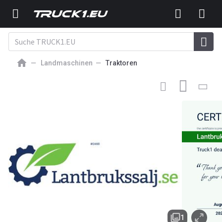
Landmaschinen
Traktoren
100
EUR
TRAKTOR
Vi söker efter traktorer
1