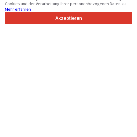
36
Unterstützte Sprachen
Cookies und der Verarbeitung Ihrer personenbezogenen Daten zu.
Mehr erfahren
4.7/5
Trustpilot
Akzeptieren
Für Händler
Werbung
Preise
Support
Für Käufer
Markenbewertungen
Messen
Leasing
Informationen
Über Truck1