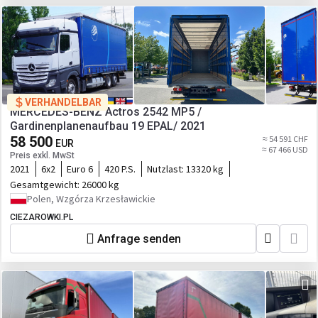
VERHANDELBAR
MERCEDES-BENZ Actros 2542 MP5 /
Gardinenplanenaufbau 19 EPAL/ 2021
58 500
≈ 54 591 CHF
EUR
≈ 67 466 USD
Preis exkl. MwSt
2021
6x2
Euro 6
420 P.S.
Nutzlast:
13320 kg
Gesamtgewicht:
26000 kg
Polen, Wzgórza Krzesławickie
CIEZAROWKI.PL
Anfrage senden