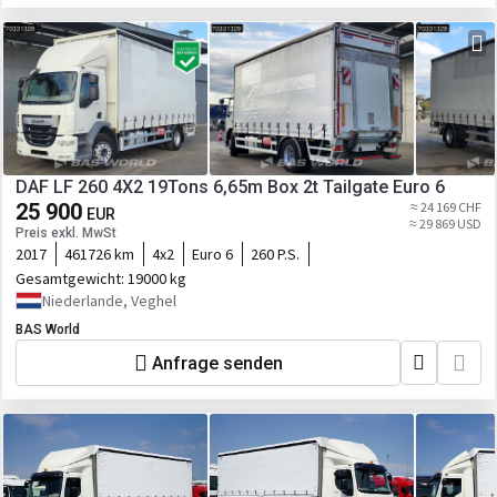
DAF LF 260 4X2 19Tons 6,65m Box 2t Tailgate Euro 6
25 900
≈ 24 169 CHF
EUR
≈ 29 869 USD
Preis exkl. MwSt
2017
461726 km
4x2
Euro 6
260 P.S.
Gesamtgewicht:
19000 kg
Niederlande, Veghel
BAS World
Anfrage senden