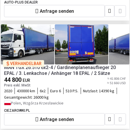
AUTO-PLUS DEALER
Anfrage senden
VERHANDELBAR
MAN TGX 26.510 6x2-4 / Gardinenplanenauflieger 20
EPAL / 3. Lenkachse / Anhänger 18 EPAL / 2 Sätze
44 800
≈ 41 806 CHF
EUR
≈ 51 666 USD
Preis exkl. MwSt
2020
430000 km
6x2
Euro 6
510 P.S.
Nutzlast:
14390 kg
Gesamtgewicht:
26000 kg
Polen, Wzgórza Krzesławickie
CIEZAROWKI.PL
Anfrage senden