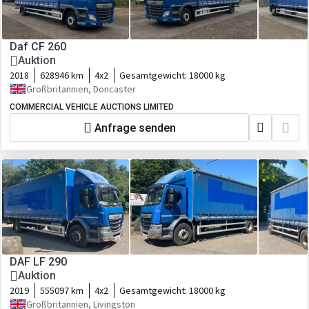
Daf CF 260
Auktion
2018
628946 km
4x2
Gesamtgewicht:
18000 kg
Großbritannien, Doncaster
COMMERCIAL VEHICLE AUCTIONS LIMITED
Anfrage senden
DAF LF 290
Auktion
2019
555097 km
4x2
Gesamtgewicht:
18000 kg
Großbritannien, Livingston