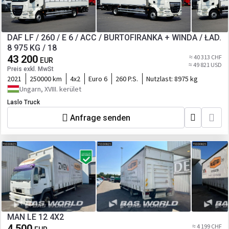
DAF LF / 260 / E 6 / ACC / BURTOFIRANKA + WINDA / ŁAD.
8 975 KG / 18
43 200
≈ 40 313 CHF
EUR
≈ 49 821 USD
Preis exkl. MwSt
2021
250000 km
4x2
Euro 6
260 P.S.
Nutzlast:
8975 kg
Ungarn, XVIII. kerület
Laslo Truck
Anfrage senden
MAN LE 12 4X2
4 500
≈ 4 199 CHF