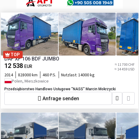
TOP
DAF XF 106 BDF JUMBO
12 538
≈ 11 700 CHF
EUR
≈ 14 459 USD
2014
828000 km
460 P.S.
Nutzlast:
14000 kg
Polen, Mieszkowice
Przedsiębiorstwo Handlowo Usługowe "NASS" Marcin Mokrzycki
Anfrage senden