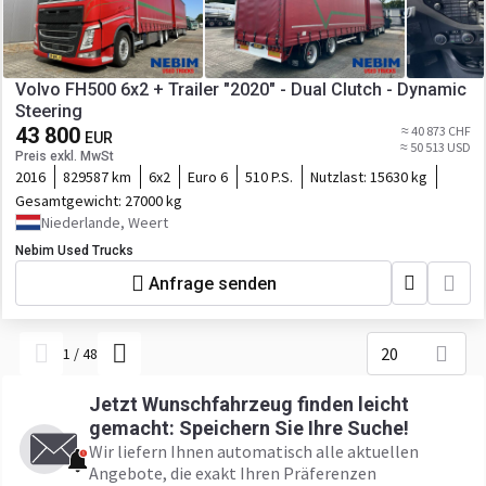
Volvo FH500 6x2 + Trailer "2020" - Dual Clutch - Dynamic
Steering
43 800
≈ 40 873 CHF
EUR
≈ 50 513 USD
Preis exkl. MwSt
2016
829587 km
6x2
Euro 6
510 P.S.
Nutzlast:
15630 kg
Gesamtgewicht:
27000 kg
Niederlande, Weert
Nebim Used Trucks
Anfrage senden
20
1
/
48
Jetzt Wunschfahrzeug finden leicht
gemacht: Speichern Sie Ihre Suche!
Wir liefern Ihnen automatisch alle aktuellen
Angebote, die exakt Ihren Präferenzen