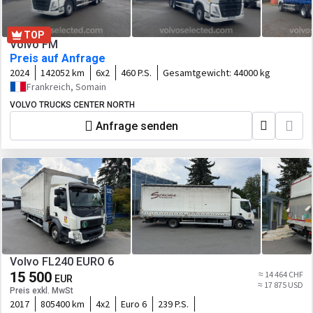
TOP
Volvo FM
Preis auf Anfrage
2024
142052 km
6x2
460 P.S.
Gesamtgewicht:
44000 kg
Frankreich, Somain
VOLVO TRUCKS CENTER NORTH
Anfrage senden
Volvo FL240 EURO 6
15 500
≈ 14 464 CHF
EUR
≈ 17 875 USD
Preis exkl. MwSt
2017
805400 km
4x2
Euro 6
239 P.S.