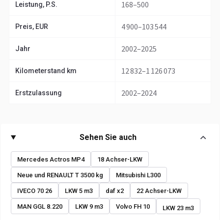
168–500
Leistung, P.S.
4 900–103 544
Preis, EUR
2002–2025
Jahr
12 832–1 126 073
Kilometerstand km
2002–2024
Erstzulassung
Sehen Sie auch
Mercedes Actros MP4
18 Achser-LKW
Neue und RENAULT T 3500 kg
Mitsubishi L300
IVECO 70 26
LKW 5 m3
daf x2
22 Achser-LKW
MAN GGL 8.220
LKW 9 m3
Volvo FH 10
LKW 23 m3