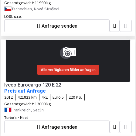
Gesamtgewicht:
11990 kg
Tschechien, Nové Strašecí
LOSL s.r.o.
Anfrage senden
Alle verfügbaren Bilder anfragen
Iveco Eurocargo 120 E 22
Preis auf Anfrage
2012
421823 km
4x2
Euro 5
220 P.S.
Gesamtgewicht:
12000 kg
Frankreich, Seclin
Turbo's - Hoet
Anfrage senden