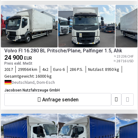
Volvo Fl 16.280 BL Pritsche/Plane, Palfinger 1.5, Ahk
24 900
≈ 23 236 CHF
EUR
≈ 28 716 USD
Preis exkl. MwSt
2017
299564 km
4x2
Euro 6
286 P.S.
Nutzlast:
8950 kg
Gesamtgewicht:
16000 kg
Deutschland, Dom-Esch
Jacobsen Nutzfahrzeuge GmbH
Anfrage senden