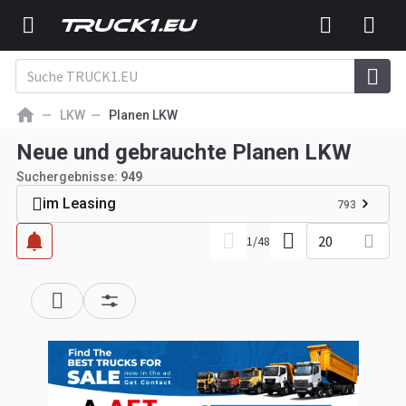
LKW
Planen LKW
Neue und gebrauchte Planen LKW
Suchergebnisse:
949
im Leasing
793
20
1
/
48