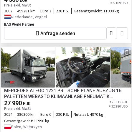
EUR
≈ 5 189 USD
Preis exkl. MwSt
2002
495281 km
Euro 3
220 P.S.
Gesamtgewicht:
11990 kg
Niederlande, Veghel
BAS World Partner
Anfrage senden
MERCEDES ATEGO 1221 PRITSCHE PLANE AUFZUG 16
PALETTEN WEBASTO KLIMAANLAGE PNEUMATIK
27 990
ZWILLINGSRÄDER 230PS
≈ 26 119 CHF
EUR
≈ 32 280 USD
Preis exkl. MwSt
2014
386300 km
Euro 6
230 P.S.
Nutzlast:
4970 kg
Gesamtgewicht:
11990 kg
Polen, Wałbrzych