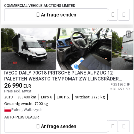
COMMERCIAL VEHICLE AUCTIONS LIMITED
Anfrage senden
IVECO DAILY 70C18 PRITSCHE PLANE AUFZUG 12
PALETTEN WEBASTO TEMPOMAT ZWILLINGSRÄDER
26 990
KLIMAANLAGE 180PS
≈ 25 186 CHF
EUR
≈ 31 127 USD
Preis exkl. MwSt
2019
383400 km
Euro 6
180 P.S.
Nutzlast:
3775 kg
Gesamtgewicht:
7200 kg
Polen, Wałbrzych
AUTO-PLUS DEALER
Anfrage senden