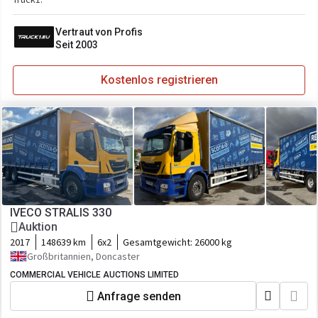
Vertraut von Profis
Seit 2003
Kostenlos registrieren
IVECO STRALIS 330
Auktion
2017
148639 km
6x2
Gesamtgewicht:
26000 kg
Großbritannien, Doncaster
COMMERCIAL VEHICLE AUCTIONS LIMITED
Anfrage senden