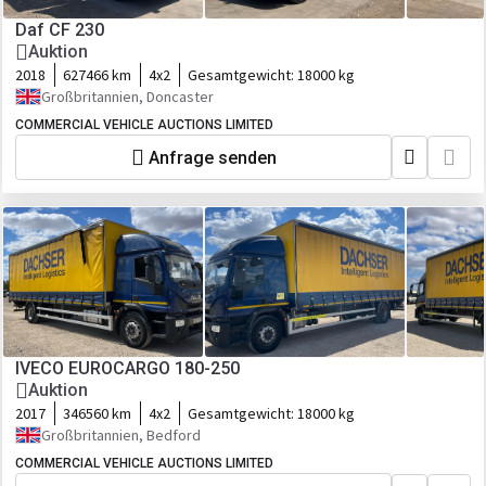
Daf CF 230
Auktion
2018
627466 km
4x2
Gesamtgewicht:
18000 kg
Großbritannien, Doncaster
COMMERCIAL VEHICLE AUCTIONS LIMITED
Anfrage senden
IVECO EUROCARGO 180-250
Auktion
2017
346560 km
4x2
Gesamtgewicht:
18000 kg
Großbritannien, Bedford
COMMERCIAL VEHICLE AUCTIONS LIMITED