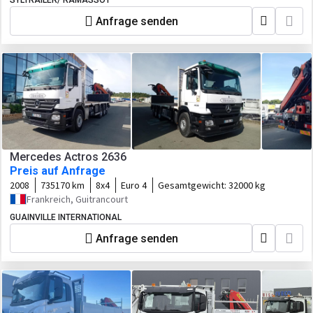
SYLTRAILER/ RAMASSOT
Anfrage senden
Mercedes Actros 2636
Preis auf Anfrage
2008
735170 km
8x4
Euro 4
Gesamtgewicht:
32000 kg
Frankreich, Guitrancourt
GUAINVILLE INTERNATIONAL
Anfrage senden