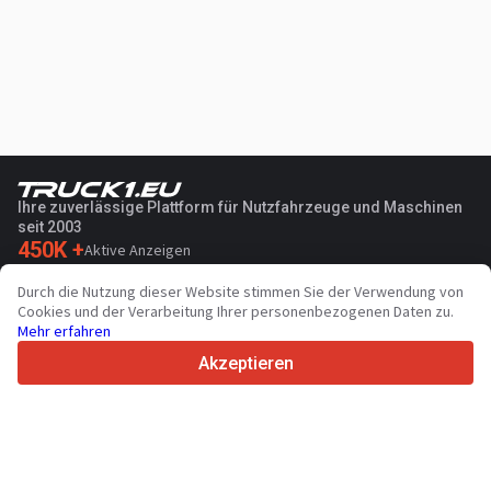
Ihre zuverlässige Plattform für Nutzfahrzeuge und Maschinen
seit 2003
450K +
Aktive Anzeigen
70+
Länder weltweit
Durch die Nutzung dieser Website stimmen Sie der Verwendung von
36
Unterstützte Sprachen
Cookies und der Verarbeitung Ihrer personenbezogenen Daten zu.
Mehr erfahren
4.7/5
Trustpilot
Akzeptieren
Für Händler
Werbung
Preise