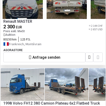
Renault MASTER
2 300
≈ 2 144 CHF
EUR
≈ 2 657 USD
Preis exkl. MwSt
Auktion
80150 km
125 P.S.
Frankreich, Montévrain
AGORASTORE
Anfrage senden
1998 Volvo FH12 380 Camion Plateau 6x2 Flatbed Truck