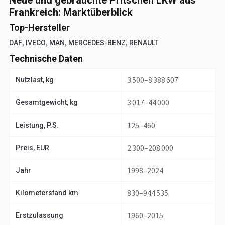
Neue und gebrauchte Pritschen LKW aus
Frankreich: Marktüberblick
Top-Hersteller
,
,
,
,
DAF
IVECO
MAN
MERCEDES-BENZ
RENAULT
Technische Daten
3 500–8 388 607
Nutzlast, kg
3 017–44 000
Gesamtgewicht, kg
125–460
Leistung, P.S.
2 300–208 000
Preis, EUR
1998–2024
Jahr
830–944 535
Kilometerstand km
1960–2015
Erstzulassung