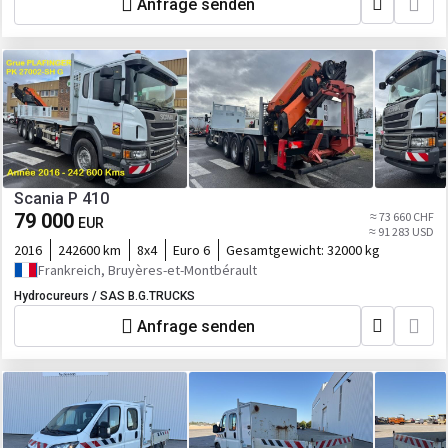
Anfrage senden
Scania P 410
79 000
≈ 73 660 CHF
EUR
≈ 91 283 USD
2016
242600 km
8x4
Euro 6
Gesamtgewicht:
32000 kg
Frankreich, Bruyères-et-Montbérault
Hydrocureurs / SAS B.G.TRUCKS
Anfrage senden