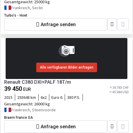
Gesamtgewicht:
25000 kg
Frankreich, Seclin
Turbo's - Hoet
Anfrage senden
Alle verfügbaren Bilder anfragen
Renault C380 DXI+PALF 18T/m
39 450
≈ 36 783 CHF
EUR
≈ 45 584 USD
2015
293648 km
6x2
Euro 6
380 P.S.
Gesamtgewicht:
26000 kg
Frankreich, Steenvoorde
Braem France SA
Anfrage senden