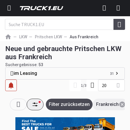
LKW
Pritschen LKW
Aus Frankreich
Neue und gebrauchte Pritschen LKW
aus Frankreich
Suchergebnisse:
53
im Leasing
31
20
1
/
3
Filter zurücksetzen
Frankreich