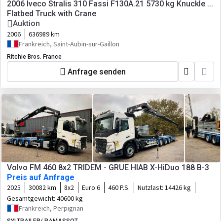
2006 Iveco Stralis 310 Fassi F130A.21 5730 kg Knuckle ...
Flatbed Truck with Crane
Auktion
2006
636989 km
Frankreich, Saint-Aubin-sur-Gaillon
Ritchie Bros. France
Anfrage senden
Volvo FM 460 8x2 TRIDEM - GRUE HIAB X-HiDuo 188 B-3
Preis auf Anfrage
2025
30082 km
8x2
Euro 6
460 P.S.
Nutzlast:
14426 kg
Gesamtgewicht:
40600 kg
Frankreich, Perpignan