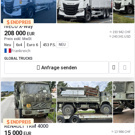
ENDPREIS
IVECO X-Way
208 000
≈ 193 942 CHF
EUR
≈ 240 341 USD
Preis exkl. MwSt
Neu
6x4
Euro 6
453 P.S.
NEU
Frankreich
GLOBAL TRUCKS
Anfrage senden
ENDPREIS
RENAULT TRM 4000
15 000
≈ 13 986 CHF
EUR