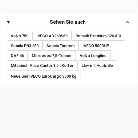
Sehen Sie auch
Volvo 750
IVECO AD260S60
Renault Premium 320 dCi
Scania P93 280
Scania Tandem
IVECO 500BHP
DAF 46
Mercedes 7,5-Tonner
Volvo Longline
Mitsubishi Fuso Canter 3,5 t Koffer
Lkw mit Hubbrille
Neue und IVECO EuroCargo 3500 kg