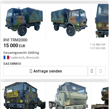
RVI TRM2000
15 000
≈ 13 986 CHF
EUR
≈ 17 332 USD
Gesamtgewicht:
6300 kg
Frankreich, Bressols
SAS EMMOO
Anfrage senden