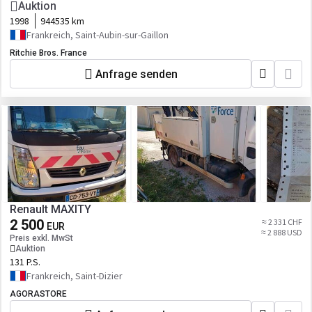
Auktion
1998
944535 km
Frankreich, Saint-Aubin-sur-Gaillon
Ritchie Bros. France
Anfrage senden
Renault MAXITY
2 500
≈ 2 331 CHF
EUR
≈ 2 888 USD
Preis exkl. MwSt
Auktion
131 P.S.
Frankreich, Saint-Dizier
AGORASTORE