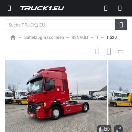
Sattelzugmaschinen
RENAULT
T
T 520
46 950
EUR
SATTELZUGMASCHINE
Renault T EVO 520 13 LIT SC, T4X2,
EURO 6-E, Selection
20