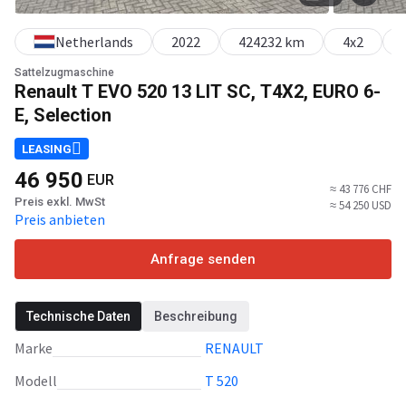
Netherlands
2022
424232 km
4x2
Sattelzugmaschine
Renault T EVO 520 13 LIT SC, T4X2, EURO 6-
E, Selection
LEASING
46 950
EUR
≈ 43 776 CHF
Preis exkl. MwSt
≈ 54 250 USD
Preis anbieten
Anfrage senden
Technische Daten
Beschreibung
Marke
RENAULT
Modell
T 520