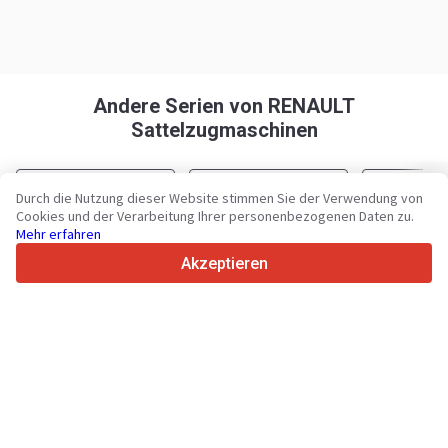
Andere Serien von RENAULT
Sattelzugmaschinen
RENAULT Magnum 440
RENAULT Magnum 480
RENAULT Pr
Durch die Nutzung dieser Website stimmen Sie der Verwendung von
Cookies und der Verarbeitung Ihrer personenbezogenen Daten zu.
Mehr erfahren
Akzeptieren
Ihre zuverlässige Plattform für Nutzfahrzeuge und Maschinen
seit 2003
450K +
Aktive Anzeigen
Anfrage senden
70+
Länder weltweit
36
Unterstützte Sprachen
4.7/5
Trustpilot