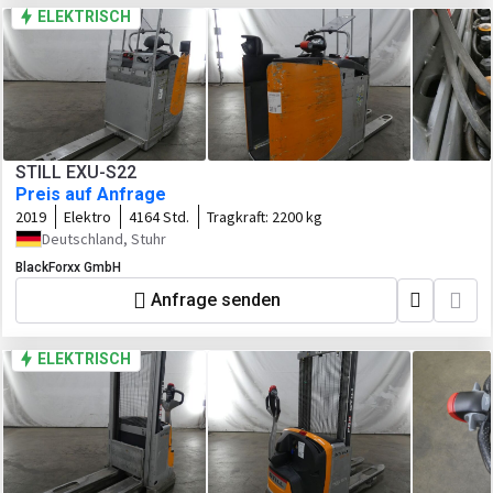
ELEKTRISCH
STILL EXU-S22
Preis auf Anfrage
2019
Elektro
4164 Std.
Tragkraft:
2200 kg
Deutschland, Stuhr
BlackForxx GmbH
Anfrage senden
ELEKTRISCH