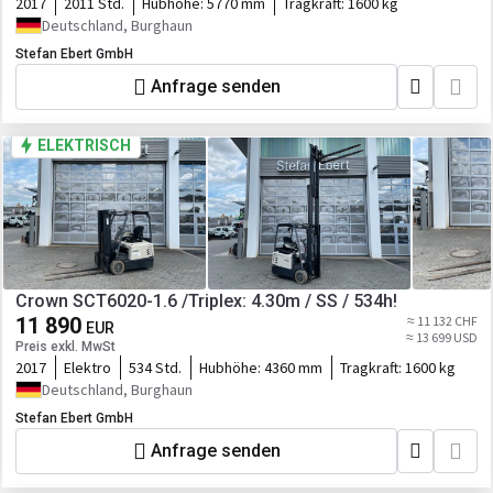
2017
2011 Std.
Hubhöhe:
5770 mm
Tragkraft:
1600 kg
Deutschland, Burghaun
Stefan Ebert GmbH
Anfrage senden
ELEKTRISCH
Crown SCT6020-1.6 /Triplex: 4.30m / SS / 534h!
11 890
≈ 11 132 CHF
EUR
≈ 13 699 USD
Preis exkl. MwSt
2017
Elektro
534 Std.
Hubhöhe:
4360 mm
Tragkraft:
1600 kg
Deutschland, Burghaun
Stefan Ebert GmbH
Anfrage senden