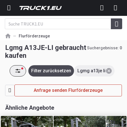
Flurförderzeuge
Lgmg A13JE-LI gebraucht
Suchergebnisse:
0
kaufen
Filter zurücksetzen
Lgmg a13je li
Anfrage senden Flurförderzeuge
Ähnliche Angebote