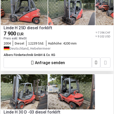
Linde H 25D diesel forklift
7 900
≈ 7 396 CHF
EUR
≈ 9 102 USD
Preis exkl. MwSt
2004
Diesel
12239 Std.
Hubhöhe:
4200 mm
Deutschland, Hebelermeer
Albers Fördertechnik GmbH & Co. KG
Anfrage senden
Linde H 30 D -03 diesel forklift