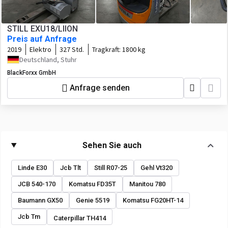
STILL EXU18/LIION
Preis auf Anfrage
2019
Elektro
327 Std.
Tragkraft:
1800 kg
Deutschland, Stuhr
BlackForxx GmbH
Anfrage senden
Sehen Sie auch
Linde E30
Jcb Tlt
Still R07-25
Gehl Vt320
JCB 540-170
Komatsu FD35T
Manitou 780
Baumann GX50
Genie 5519
Komatsu FG20HT-14
Jcb Tm
Caterpillar TH414