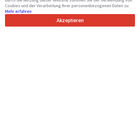
Durch die Nutzung dieser Website stimmen Sie der Verwendung von
36
Unterstützte Sprachen
Cookies und der Verarbeitung Ihrer personenbezogenen Daten zu.
Mehr erfahren
4.7/5
Trustpilot
Akzeptieren
Für Händler
Werbung
Preise
Support
Für Käufer
Markenbewertungen
Messen
Leasing
Informationen
Über Truck1