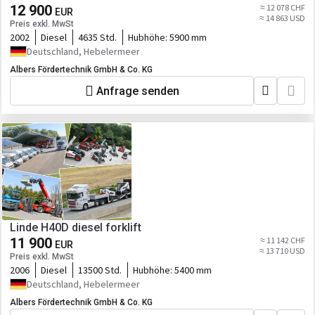
12 900
≈ 12 078 CHF
EUR
≈ 14 863 USD
Preis exkl. MwSt
2002
Diesel
4635 Std.
Hubhöhe:
5900 mm
Deutschland, Hebelermeer
Albers Fördertechnik GmbH & Co. KG
Anfrage senden
Linde H40D diesel forklift
11 900
≈ 11 142 CHF
EUR
≈ 13 710 USD
Preis exkl. MwSt
2006
Diesel
13500 Std.
Hubhöhe:
5400 mm
Deutschland, Hebelermeer
Albers Fördertechnik GmbH & Co. KG