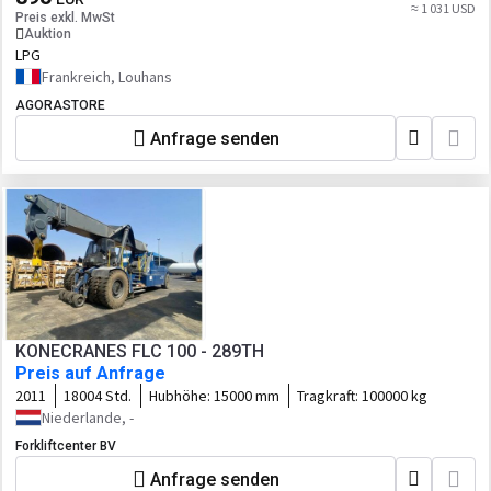
≈ 1 031 USD
Preis exkl. MwSt
Auktion
LPG
Frankreich, Louhans
AGORASTORE
Anfrage senden
KONECRANES FLC 100 - 289TH
Preis auf Anfrage
2011
18004 Std.
Hubhöhe:
15000 mm
Tragkraft:
100000 kg
Niederlande, -
Forkliftcenter BV
Anfrage senden