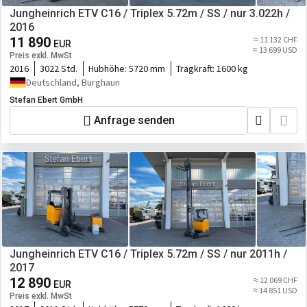
Jungheinrich ETV C16 / Triplex 5.72m / SS / nur 3.022h /
2016
11 890
≈ 11 132 CHF
EUR
≈ 13 699 USD
Preis exkl. MwSt
2016
3022 Std.
Hubhöhe:
5720 mm
Tragkraft:
1600 kg
Deutschland, Burghaun
Stefan Ebert GmbH
Anfrage senden
Jungheinrich ETV C16 / Triplex 5.72m / SS / nur 2011h /
2017
12 890
≈ 12 069 CHF
EUR
≈ 14 851 USD
Preis exkl. MwSt