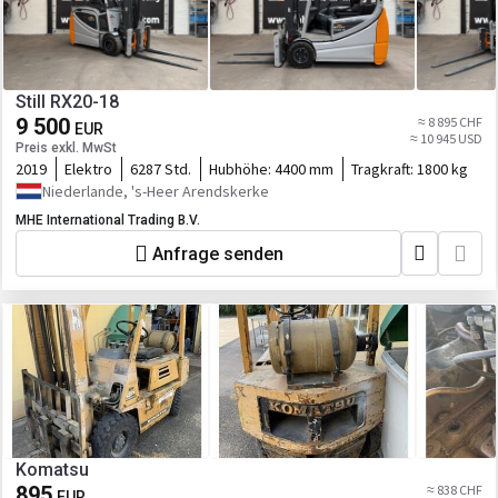
Still RX20-18
9 500
≈ 8 895 CHF
EUR
≈ 10 945 USD
Preis exkl. MwSt
2019
Elektro
6287 Std.
Hubhöhe:
4400 mm
Tragkraft:
1800 kg
Niederlande, 's-Heer Arendskerke
MHE International Trading B.V.
Anfrage senden
Komatsu
895
≈ 838 CHF
EUR