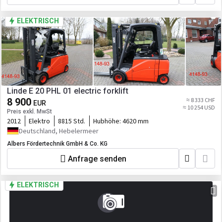
ELEKTRISCH
Linde E 20 PHL 01 electric forklift
8 900
≈ 8 333 CHF
EUR
≈ 10 254 USD
Preis exkl. MwSt
2012
Elektro
8815 Std.
Hubhöhe:
4620 mm
Deutschland, Hebelermeer
Albers Fördertechnik GmbH & Co. KG
Anfrage senden
ELEKTRISCH