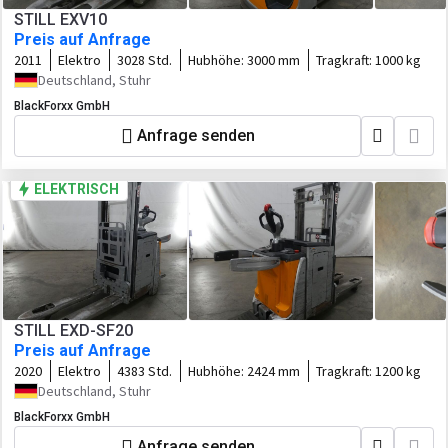
STILL EXV10
Preis auf Anfrage
2011
Elektro
3028 Std.
Hubhöhe:
3000 mm
Tragkraft:
1000 kg
Deutschland, Stuhr
BlackForxx GmbH
Anfrage senden
ELEKTRISCH
STILL EXD-SF20
Preis auf Anfrage
2020
Elektro
4383 Std.
Hubhöhe:
2424 mm
Tragkraft:
1200 kg
Deutschland, Stuhr
BlackForxx GmbH
Anfrage senden