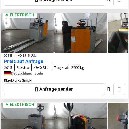
ELEKTRISCH
STILL EXU-S24
Preis auf Anfrage
2019
Elektro
4940 Std.
Tragkraft:
2400 kg
Deutschland, Stuhr
BlackForxx GmbH
Anfrage senden
ELEKTRISCH