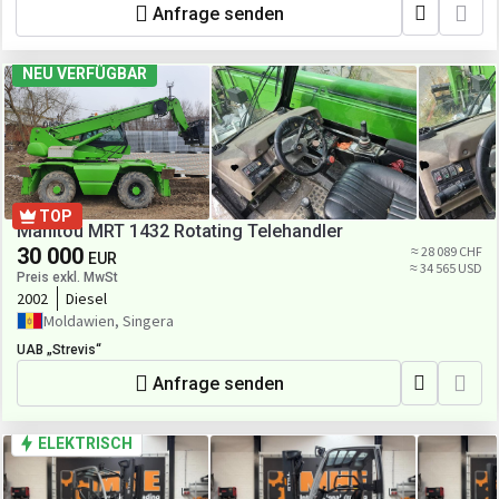
Anfrage senden
NEU VERFÜGBAR
TOP
Manitou MRT 1432 Rotating Telehandler
30 000
≈ 28 089 CHF
EUR
≈ 34 565 USD
Preis exkl. MwSt
2002
Diesel
Moldawien, Singera
UAB „Strevis“
Anfrage senden
ELEKTRISCH