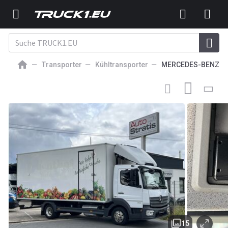
Transporter
Kühltransporter
MERCEDES-BENZ
11 750
EUR
KÜHLTRANSPORTER
Mercedes-Benz Atego 816 6mCarrier
Xarios 500 Diesel+StromEuro6
15