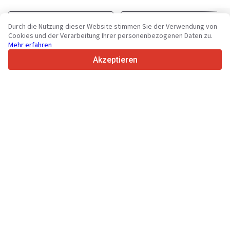
MERCEDES-BENZ Sprinter 310
MERCEDES-BENZ Sprinter 311
Durch die Nutzung dieser Website stimmen Sie der Verwendung von
Cookies und der Verarbeitung Ihrer personenbezogenen Daten zu.
Mehr erfahren
Akzeptieren
Ihre zuverlässige Plattform für Nutzfahrzeuge und Maschinen
seit 2003
450K +
Aktive Anzeigen
Anfrage senden
70+
Länder weltweit
36
Unterstützte Sprachen
4.7/5
Trustpilot
Für Händler
Werbung
Preise
Support