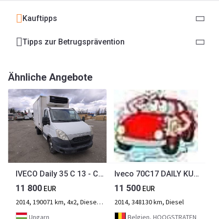
Kauftipps
Tipps zur Betrugsprävention
Ähnliche Angebote
IVECO Daily 35 C 13 - Carrier Xarios 500 frigo
Iveco 70C17 DAILY KUHLKOFFER CARRIER XARIOS 500 FLEISH
11 800
11 500
EUR
EUR
2014, 190071 km, 4x2, Diesel, 2-Achse
2014, 348130 km, Diesel
Ungarn
Belgien, HOOGSTRATEN