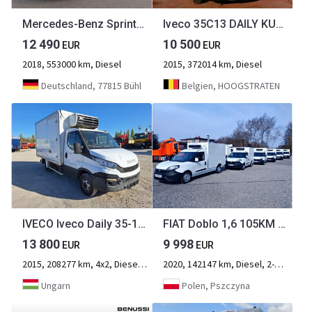
Mercedes-Benz Sprinter II 316 CDI, +- 30 Diesel, Strom
Iveco 35C13 DAILY KUHLKOFFER CARRIER XARIOS 500 -29c
12 490
10 500
EUR
EUR
2018, 553000 km, Diesel
2015, 372014 km, Diesel
Deutschland, 77815 Bühl
Belgien, HOOGSTRATEN
IVECO Iveco Daily 35-130 Carrier Xarios 500 Frigo
FIAT Doblo 1,6 105KM Chłodnia Klima Xarios 200
13 800
9 998
EUR
EUR
2015, 208277 km, 4x2, Diesel, 2-Achse
2020, 142147 km, Diesel, 2-Achse
Ungarn
Polen, Pszczyna