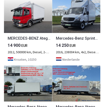
MERCEDES-BENZ Atego 815
Mercedes-Benz Sprinter 316 aautomaat EURO6
14 900
14 250
EUR
EUR
2012, 500000 km, Diesel, 2-Achse
2016, 238004 km, 4x2, Diesel, 2-Achse
Kroatien, 10250
Niederlande
Mercedes-Benz Atego 821 Carrier Xarios 600 - 20° bis +18° LBW
Mercedes-Benz Atego 818 Kühlkoffer Carrier-20° 2Kammern LBW