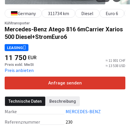
Germany
311734 km
Diesel
Euro 6
Kühltransporter
Mercedes-Benz Atego 816 6mCarrier Xarios
500 Diesel+StromEuro6
LEASING
11 750
EUR
≈ 11 001 CHF
Preis exkl. MwSt
≈ 13 538 USD
Preis anbieten
Anfrage senden
Technische Daten
Beschreibung
Marke
MERCEDES-BENZ
Referenznummer
230