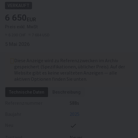
VERKAUFT
6 650
EUR
Preis exkl. MwSt
≈ 6 200 CHF
≈ 7 684 USD
5 Mai 2026
Diese Anzeige wird zu Referenzzwecken im Archiv
gespeichert (Spezifikationen, üblicher Preis). Auf der
Website gibt es keine veralteten Anzeigen — alle
aktiven Optionen finden Sie unten.
Technische Daten
Beschreibung
Referenznummer
S88s
Baujahr
2025
Neu
Zustand
Neues