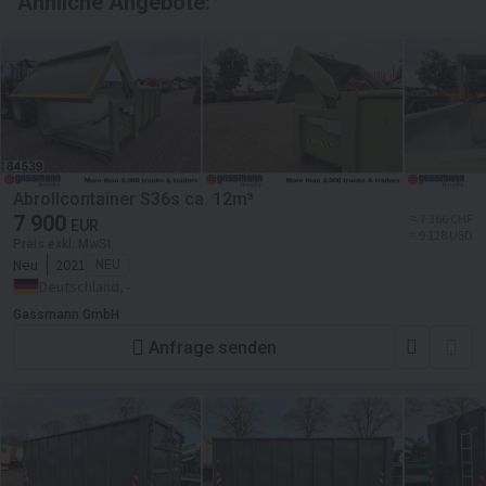
Ähnliche Angebote:
Abrollcontainer S36s ca. 12m³
7 900
≈ 7 366 CHF
EUR
≈ 9 128 USD
Preis exkl. MwSt
Neu
2021
NEU
Deutschland, -
Gassmann GmbH
Anfrage senden