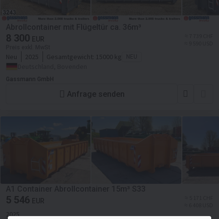
Abrollcontainer mit Flügeltür ca. 36m³
8 300
≈ 7 739 CHF
EUR
≈ 9 590 USD
Preis exkl. MwSt
Neu
2025
Gesamtgewicht:
15000 kg
NEU
Deutschland, Bovenden
Gassmann GmbH
Anfrage senden
A1 Container Abrollcontainer 15m³ S33
5 546
≈ 5 171 CHF
EUR
≈ 6 408 USD
2025