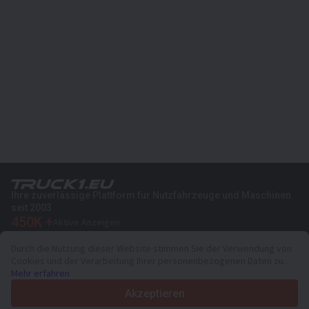
Ihre zuverlässige Plattform für Nutzfahrzeuge und Maschinen
seit 2003
450K +
Aktive Anzeigen
70+
Länder weltweit
Durch die Nutzung dieser Website stimmen Sie der Verwendung von
36
Unterstützte Sprachen
Cookies und der Verarbeitung Ihrer personenbezogenen Daten zu.
Mehr erfahren
4.7/5
Trustpilot
Akzeptieren