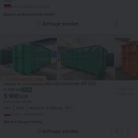
2025
Deutschland, Holthof
Baase Landmaschinen GmbH
Anfrage senden
VERHANDELBAR
Metal-K Kontener/Abrollcontainer KP36S
≈ 5 501 CHF
6 100
-3,3%
EUR
≈ 6 817 USD
5 900
EUR
Preis exkl. MwSt
Neu
2026
Nutzlast:
12000 kg
NEU
Polen, Wloclawek
Metal-K Kacper CHołuj
Anfrage senden