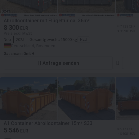
Abrollcontainer mit Flügeltür ca. 36m³
8 300
≈ 7 739 CHF
EUR
≈ 9 590 USD
Preis exkl. MwSt
Neu
2025
Gesamtgewicht:
15000 kg
NEU
Deutschland, Bovenden
Gassmann GmbH
Anfrage senden
A1 Container Abrollcontainer 15m³ S33
5 546
≈ 5 171 CHF
EUR
≈ 6 408 USD