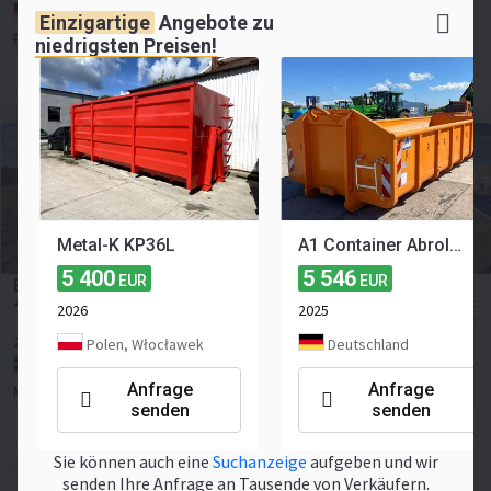
Deutschland, Holthof
Einzigartige
Angebote zu
Baase Landmaschinen GmbH
niedrigsten Preisen!
Anfrage senden
Metal-K KP36L
A1 Container Abrollcontainer 15m³ S33
5 400
5 546
EUR
EUR
BK:s Bergflak
11 397
≈ 10 626 CHF
2026
2025
EUR
≈ 13 169 USD
2025
Polen, Włocławek
Deutschland
Schweden, Lilla Edet
Anfrage
Anfrage
Maskinpunkten
senden
senden
Anfrage senden
Sie können auch eine
Suchanzeige
aufgeben und wir
senden Ihre Anfrage an Tausende von Verkäufern.