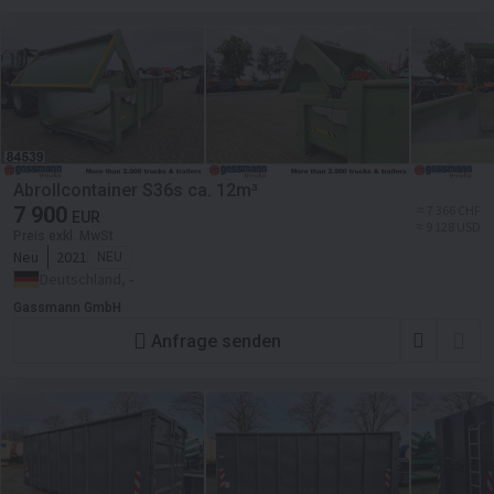
Abrollcontainer S36s ca. 12m³
7 900
≈ 7 366 CHF
EUR
≈ 9 128 USD
Preis exkl. MwSt
Neu
2021
NEU
Deutschland, -
Gassmann GmbH
Anfrage senden