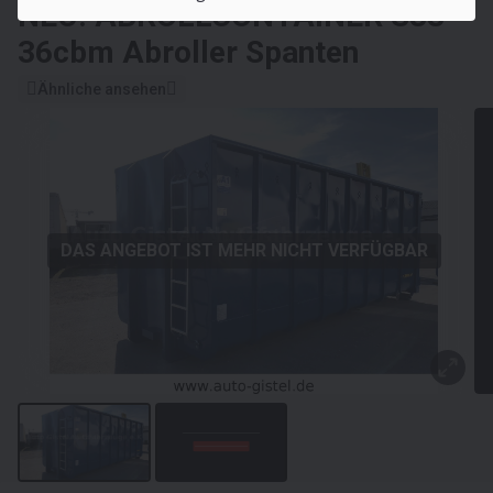
NEU: ABROLLCONTAINER
S88
36cbm Abroller Spanten
Ähnliche ansehen
DAS ANGEBOT IST MEHR NICHT VERFÜGBAR