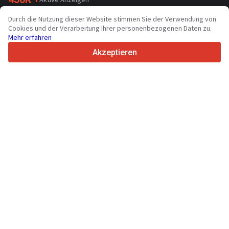
70+
Länder weltweit
Durch die Nutzung dieser Website stimmen Sie der Verwendung von
36
Unterstützte Sprachen
Cookies und der Verarbeitung Ihrer personenbezogenen Daten zu.
Mehr erfahren
4.7/5
Trustpilot
Akzeptieren
Für Händler
Werbung
Preise
Support
Für Käufer
Markenbewertungen
Messen
Leasing
Informationen