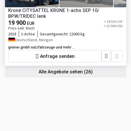
Krone CITYSATTEL KRONE 1-achs SEP 10/
BPW/TRIDEC lenk
19 900
≈ 18 555 CHF
EUR
≈ 22 994 USD
Preis exkl. MwSt
2018
1-Achse
Gesamtgewicht:
22000 kg
Deutschland, Mengen
griener gmbh nutzfahrzeuge und mehr ...
Anfrage senden
Alle Angebote sehen
(26)