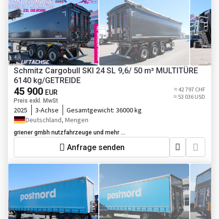
Schmitz Cargobull SKI 24 SL 9,6/ 50 m³ MULTITÜRE
6140 kg/GETREIDE
45 900
≈ 42 797 CHF
EUR
≈ 53 036 USD
Preis exkl. MwSt
2025
3-Achse
Gesamtgewicht:
36000 kg
Deutschland, Mengen
griener gmbh nutzfahrzeuge und mehr ...
Anfrage senden