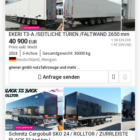
EKERI T3-A /SEITLICHE TÜREN /FALTWAND 2650 mm
40 900
≈ 38 135 CHF
EUR
≈ 47 259 USD
Preis exkl. MwSt
2018
3-Achse
Gesamtgewicht:
36000 kg
Deutschland, Mengen
griener gmbh nutzfahrzeuge und mehr ...
Anfrage senden
Schmitz Cargobull SKO 24 / ROLLTOR / ZURRLEISTE