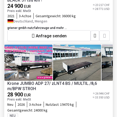
BLACK 51 tsd km !
24 900
≈ 23 217 CHF
EUR
≈ 28 771 USD
Preis exkl. MwSt
2021
3-Achse
Gesamtgewicht:
36000 kg
Deutschland, Mengen
griener gmbh nutzfahrzeuge und mehr ...
Anfrage senden
Krone JUMBO ADP 27/ zLNT4 BS / MULTIL./8,6
m/BPW STROH
28 900
≈ 26 946 CHF
EUR
≈ 33 393 USD
Preis exkl. MwSt
Neu
2026
3-Achse
Nutzlast:
19470 kg
Gesamtgewicht:
24000 kg
NEU