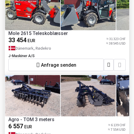
Mole 2615 Teleskoblæsser
33 454
≈ 31 323 CHF
EUR
≈ 38 545 USD
Dänemark, Rødekro
J-Maskiner A/S
Anfrage senden
Agro - TOM 3 meters
6 557
≈ 6 139 CHF
EUR
≈ 7 554 USD