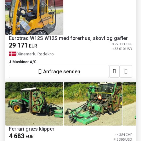
Eurotrac W12S W12S med førerhus, skovl og gafler
29 171
≈ 27 313 CHF
EUR
≈ 33 610 USD
Dänemark, Rødekro
J-Maskiner A/S
Anfrage senden
Ferrari græs klipper
4 683
≈ 4 384 CHF
EUR
≈ 5 395 USD