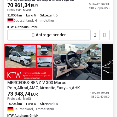
70 961,34
≈ 66 442,70 CHF
EUR
≈ 81 759,84 USD
Preis exkl. MwSt
21006 km
Euro 6
Sitzezahl:
5
Deutschland, Himmelsthür
KTW Autohaus GmbH
Anfrage senden
MERCEDES-BENZ V 300 Marco
Polo,Allrad,AMG,Airmatic,EasyUp,AHK...
73 948,74
≈ 69 239,50 CHF
EUR
≈ 85 201,40 USD
Preis exkl. MwSt
10204 km
Euro 6
Sitzezahl:
4
Deutschland, Himmelsthür
KTW Autohaus GmbH