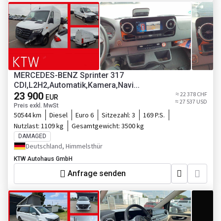
MERCEDES-BENZ Sprinter 317
CDI,L2H2,Automatik,Kamera,Navi...
23 900
≈ 22 378 CHF
EUR
≈ 27 537 USD
Preis exkl. MwSt
50544 km
Diesel
Euro 6
Sitzezahl:
3
169 P.S.
Nutzlast:
1109 kg
Gesamtgewicht:
3500 kg
DAMAGED
Deutschland, Himmelsthür
KTW Autohaus GmbH
Anfrage senden