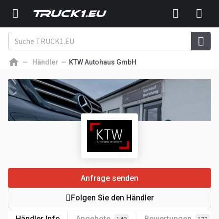
Händler
KTW Autohaus GmbH
Anfrage senden
Folgen Sie den Händler
Händler Info
Angebote
Bewertungen