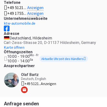
Telefone
KTW genießt bei Kunden in Sachen Fahrzeugangebot im
Anzeigen
+49 5121...
europaweit einen sehr guten Ruf. Die große Auswahl zu
günstigen Preisen überzeugt unsere Kunden ebenso wie
Anzeigen
+49 1755...
die komplette Unterstützung bei der Kaufabwicklung für
Unternehmenswebseite
alle Lieferungen ins In- und Ausland. Kommen Sie gerne
ktw-automobile.de
bei uns vorbei oder rufen Sie uns an. Wir freuen uns auf
Sie.
Adresse
Deutschland, Hildesheim
Carl-Zeiss-Strasse 20, D-31137 Hildesheim, Germany
Karte öffnen
Öffnungszeiten
Mo - Fr
10:00 - 19:00
Aktuelle Uhrzeit des Händlers
Sa
10:00 - 14:00
Ansprechpartner
Olaf Bartz
Deutsch, English
+49 5121...
Anzeigen
Anfrage senden