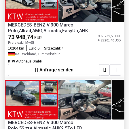
MERCEDES-BENZ V 300 Marco
Polo,Allrad,AMG,Airmatic,EasyUp,AHK...
73 948,74
≈ 69 239,50 CHF
EUR
≈ 85 201,40 USD
Preis exkl. MwSt
10204 km
Euro 6
Sitzezahl:
4
Deutschland, Himmelsthür
KTW Autohaus GmbH
Anfrage senden
MERCEDES-BENZ V 300 Marco
Polo,5Sitze,Airmatic,AHK2,5To,LED...