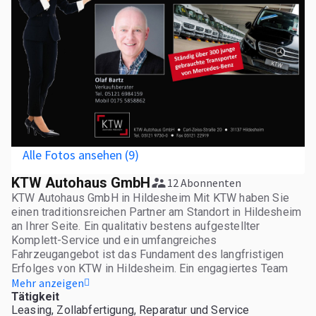
Alle Fotos ansehen (9)
KTW Autohaus GmbH
12 Abonnenten
KTW Autohaus GmbH in Hildesheim Mit KTW haben Sie
einen traditionsreichen Partner am Standort in Hildesheim
an Ihrer Seite. Ein qualitativ bestens aufgestellter
Komplett-Service und ein umfangreiches
Fahrzeugangebot ist das Fundament des langfristigen
Erfolges von KTW in Hildesheim. Ein engagiertes Team
sorgt durch beste Ausbildung und ständige Weiterbildung
Mehr anzeigen
für das entscheidende Know-how zur Erzeugung bester
Tätigkeit
Leasing, Zollabfertigung, Reparatur und Service
Qualität und der damit verbundenen Kundenzufriedenheit.