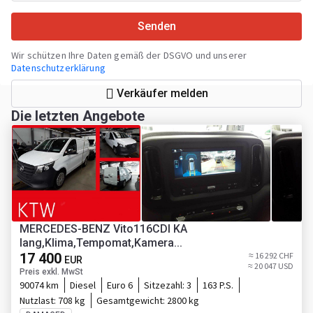
Senden
Wir schützen Ihre Daten gemäß der DSGVO und unserer
Datenschutzerklärung
Verkäufer melden
Die letzten Angebote
MERCEDES-BENZ Vito116CDI KA
lang,Klima,Tempomat,Kamera...
17 400
≈ 16 292 CHF
EUR
≈ 20 047 USD
Preis exkl. MwSt
90074 km
Diesel
Euro 6
Sitzezahl:
3
163 P.S.
Nutzlast:
708 kg
Gesamtgewicht:
2800 kg