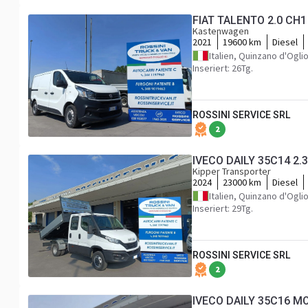
FIAT TALENTO 2.0 CH1
Kastenwagen
2021
19600 km
Diesel
Italien, Quinzano d'Ogli
Inseriert: 26Tg.
ROSSINI SERVICE SRL
2
IVECO DAILY 35C14 2.
Kipper Transporter
2024
23000 km
Diesel
Italien, Quinzano d'Ogli
Inseriert: 29Tg.
ROSSINI SERVICE SRL
2
IVECO DAILY 35C16 MO