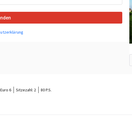
enden
utzerklärung
Euro 6
Sitzezahl:
2
80 P.S.
o