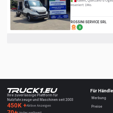
Italien, Quinzano d'Ogli
Inseriert: 1Mo.
ROSSINI SERVICE SRL
2
Für Händle
Ihre zuverlässige Plattform für
Werbung
Nutzfahrzeuge und Maschinen seit 2003
450K +
Aktive Anzeigen
Preise
70+
Länder weltweit