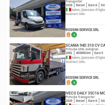
Transporter
2026
Diesel
Euro 6
Si
Italien, Quinzano d'Ogli
Inseriert: 1Mo.
ROSSINI SERVICE SRL
2
SCANIA 94D 310 CV C
Pritsche LKW, Autokran
2001
450000 km
Euro 5
Italien, Quinzano d'Ogli
Inseriert: 1Mo.
ROSSINI SERVICE SRL
2
IVECO DAILY 35C16 M
Pritsche Transporter
2026
Diesel
Euro 6
Si