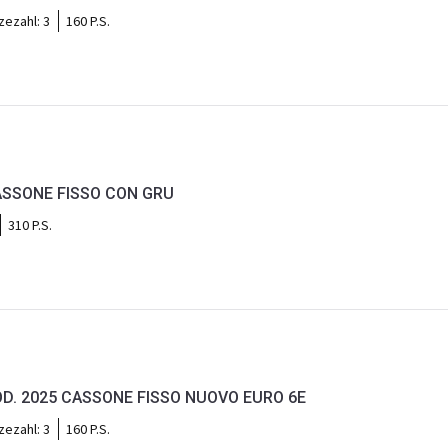
tzezahl:
3
160 P.S.
o
ASSONE FISSO CON GRU
310 P.S.
o
OD. 2025 CASSONE FISSO NUOVO EURO 6E
tzezahl:
3
160 P.S.